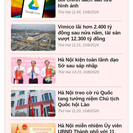
hình ảnh
Thứ Hai 11:49, 10/8/2026
Vimico lãi hơn 2.400 tỷ
đồng sau nửa năm, tài sản
vượt 12.300 tỷ đồng
Thứ Hai 11:21, 10/8/2026
Hà Nội kiện toàn lãnh đạo
Sở sau sáp nhập
Thứ Hai 14:23, 10/8/2026
Hà Nội treo cờ rủ Quốc
tang tưởng niệm Chủ tịch
Quốc hội Lào
Thứ Hai 11:20, 10/8/2026
Hà Nội miễn nhiệm Ủy viên
UBND Thành phố với 11