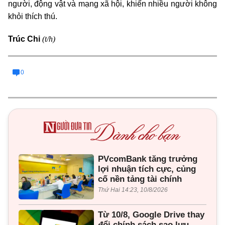
người, động vật và mạng xã hội, khiến nhiều người không
khỏi thích thú.
(t/h)
Trúc Chi
0
PVcomBank tăng trưởng
lợi nhuận tích cực, củng
cố nền tảng tài chính
Thứ Hai 14:23, 10/8/2026
Từ 10/8, Google Drive thay
đổi chính sách sao lưu