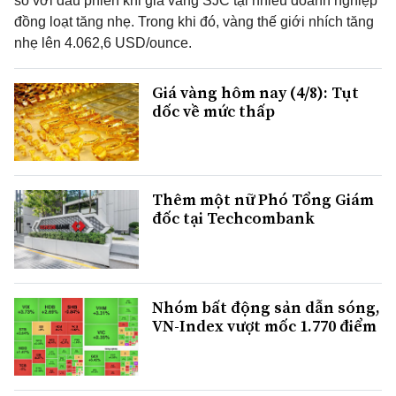
so với đầu phiên khi giá vàng SJC tại nhiều doanh nghiệp
đồng loạt tăng nhẹ. Trong khi đó, vàng thế giới nhích tăng
nhẹ lên 4.062,6 USD/ounce.
Giá vàng hôm nay (4/8): Tụt
dốc về mức thấp
Thêm một nữ Phó Tổng Giám
đốc tại Techcombank
Nhóm bất động sản dẫn sóng,
VN-Index vượt mốc 1.770 điểm