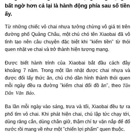
bất ngờ hơn cả lại là hành động phía sau số tiền
ấy.
Từ những chiếc vỏ chai nhựa tưởng chừng vô giá trị trên
đường phố Quảng Châu, một chú chó tên Xiaobai đã vô
tình tạo nên câu chuyện đặc biệt khi "kiếm tiền" từ thói
quen nhặt ve chai và trở thành hiện tượng mạng.
Được biết hành trình của Xiaobai bắt đầu cách đây
khoảng 7 năm. Trong một lần nhặt được chai nhựa và
được đổi lấy thức ăn, chú chó dần hình thành thói quen
Tân
mỗi ngày đều ra đường "kiếm chai đổi đồ ăn", theo
Dân Vãn Báo
.
Ba lần mỗi ngày vào sáng, trưa và tối, Xiaobai đều tự ra
phố tìm vỏ chai. Khi phát hiện chai, chú lập tức chạy tới,
dùng răng cắn, dùng chân giữ, thậm chí tự vặn nắp để đổ
nước rồi mang về như một "chiến lợi phẩm" quen thuộc.