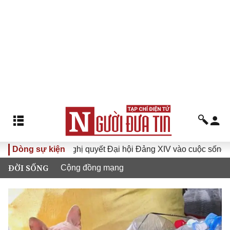
I
Dòng sự kiện
Đưa Nghị quyết Đại hội Đảng XIV vào cuộc sống
Hư
ĐỜI SỐNG
Cộng đồng mạng