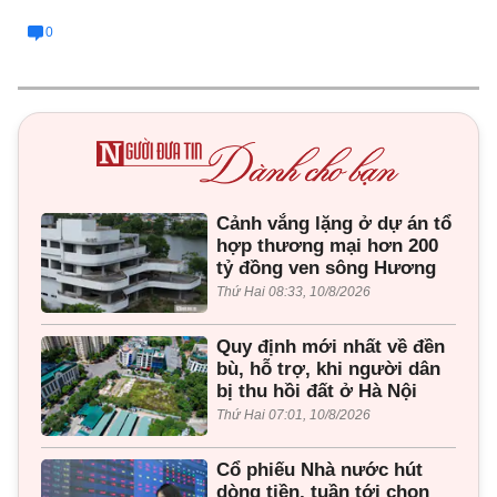
0
Cảnh vắng lặng ở dự án tổ
hợp thương mại hơn 200
tỷ đồng ven sông Hương
Thứ Hai 08:33, 10/8/2026
Quy định mới nhất về đền
bù, hỗ trợ, khi người dân
bị thu hồi đất ở Hà Nội
Thứ Hai 07:01, 10/8/2026
Cổ phiếu Nhà nước hút
dòng tiền, tuần tới chọn