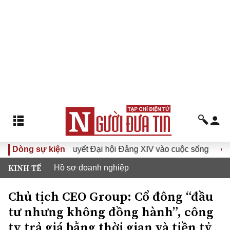
Đưa Nghị quyết Đại hội Đảng XIV vào cuộc sống
Dòng sự kiện
Hướng tớ
KINH TẾ
Hồ sơ doanh nghiệp
Chủ tịch CEO Group: Cổ đông “đầu
tư nhưng không đồng hành”, công
ty trả giá bằng thời gian và tiền tỷ