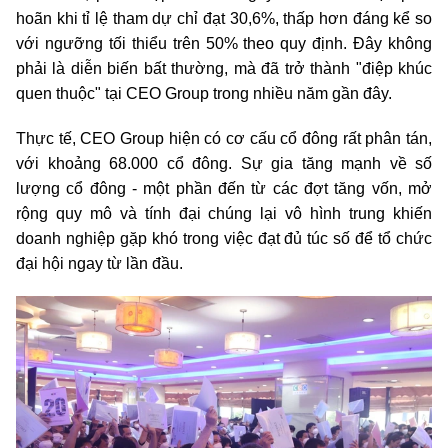
hoãn khi
tỉ lệ
tham dự chỉ đạt 30,6%, thấp hơn đáng kể so
với ngưỡng tối thiểu trên 50% theo quy định. Đây không
phải là diễn biến bất thường, mà đã trở thành "điệp khúc
quen thuộc" tại CEO Group trong nhiều năm gần đây.
Thực tế, CEO Group hiện có cơ cấu cổ đông rất phân tán,
với khoảng 68.000 cổ đông. Sự gia tăng mạnh về số
lượng cổ đông
-
một phần đến từ các đợt tăng vốn, mở
rộng quy mô và tính đại chúng lại vô hình trung khiến
doanh nghiệp gặp khó trong việc đạt đủ túc số để tổ chức
đại hội ngay từ lần đầu.