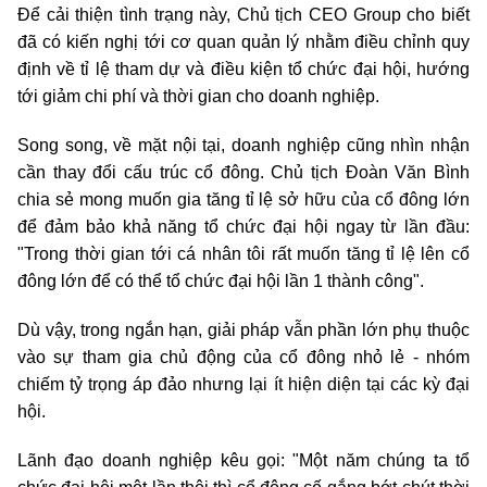
Để cải thiện tình trạng này, Chủ tịch CEO Group cho biết
đã có kiến nghị tới cơ quan quản lý nhằm điều chỉnh quy
định về
tỉ lệ
tham dự và điều kiện tổ chức đại hội, hướng
tới giảm chi phí và thời gian cho doanh nghiệp.
Song song, về mặt nội tại, doanh nghiệp cũng nhìn nhận
cần thay đổi cấu trúc cổ đông. Chủ tịch Đoàn Văn Bình
chia sẻ mong muốn gia tăng
tỉ lệ
sở hữu của cổ đông lớn
để đảm bảo khả năng tổ chức đại hội ngay từ lần đầu:
"
Trong thời gian tới cá nhân tôi rất muốn tăng
tỉ lệ
lên cổ
đông lớn để có thể tổ chức đại hội lần 1 thành công".
Dù vậy, trong ngắn hạn, giải pháp vẫn phần lớn phụ thuộc
vào sự tham gia chủ động của cổ đông nhỏ lẻ
-
nhóm
chiếm tỷ trọng áp đảo nhưng lại ít hiện diện tại các kỳ đại
hội.
Lãnh đạo doanh nghiệp kêu gọi: "
Một năm chúng ta tổ