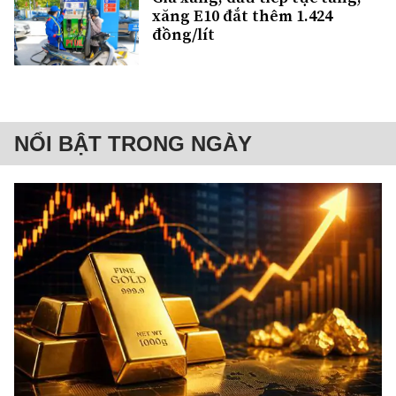
xăng E10 đắt thêm 1.424
đồng/lít
NỔI BẬT TRONG NGÀY