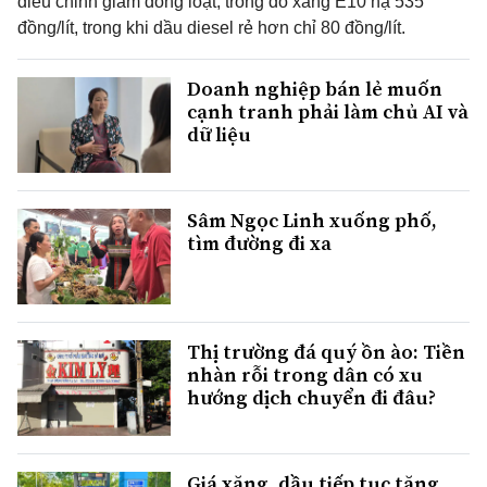
điều chỉnh giảm đồng loạt, trong đó xăng E10 hạ 535
đồng/lít, trong khi dầu diesel rẻ hơn chỉ 80 đồng/lít.
Doanh nghiệp bán lẻ muốn
cạnh tranh phải làm chủ AI và
dữ liệu
Sâm Ngọc Linh xuống phố,
tìm đường đi xa
Thị trường đá quý ồn ào: Tiền
nhàn rỗi trong dân có xu
hướng dịch chuyển đi đâu?
Giá xăng, dầu tiếp tục tăng,