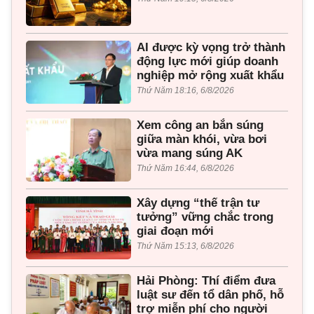
AI được kỳ vọng trở thành
động lực mới giúp doanh
nghiệp mở rộng xuất khẩu
Thứ Năm 18:16, 6/8/2026
Xem công an bắn súng
giữa màn khói, vừa bơi
vừa mang súng AK
Thứ Năm 16:44, 6/8/2026
Xây dựng “thế trận tư
tưởng” vững chắc trong
giai đoạn mới
Thứ Năm 15:13, 6/8/2026
Hải Phòng: Thí điểm đưa
luật sư đến tổ dân phố, hỗ
trợ miễn phí cho người