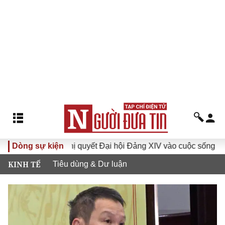
Đưa Nghị quyết Đại hội Đảng XIV vào cuộc sống
Dòng sự kiện
Hướng tớ
KINH TẾ
Tiêu dùng & Dư luận