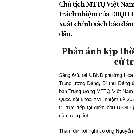
Chủ tịch MTTQ Việt Nam
Xi nhan Trái Phải
trách nhiệm của ĐBQH tro
Bạn đọc viết
xuất chính sách bảo đảm
dân.
Phản ánh kịp thờ
cử tr
Sáng 6/3, tại UBND phường Hòa B
Trung ương Đảng, Bí thư Đảng 
ban Trung ương MTTQ Việt Nam B
Quốc hội khóa XVI, nhiệm kỳ 202
tri trực tiếp tại điểm cầu UBND
cầu trong tỉnh.
Tham dự hội nghị có ông Nguyễn 