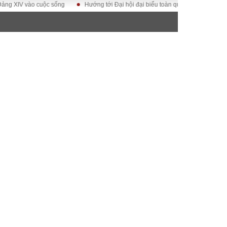
ào cuộc sống
Hướng tới Đại hội đại biểu toàn quốc Hội Luật gia Việt Nam l
ĐỜI SỐNG
Gia đình
Sức khỏe
Cần biết
g
Cộng đồng mạng
 – Đô thị