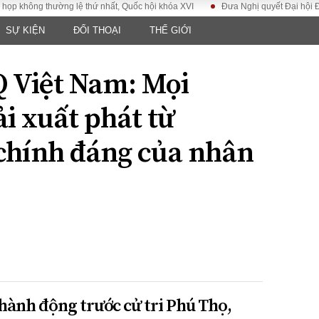
 thường lệ thứ nhất, Quốc hội khóa XVI
Đưa Nghị quyết Đại hội Đảng XIV v
SỰ KIỆN
ĐỐI THOẠI
THẾ GIỚI
LUẬT
KINH TẾ
XÃ HỘI
ảy pháp
Bất động sản
Dân sinh
 Việt Nam: Mọi
Tài chính - Ngân
Giáo dục
luật gia
hàng
Văn hoá
i xuất phát từ
ều tra
Kinh tế vĩ mô
Môi trườn
i công dân
Hồ sơ doanh
 chính đáng của nhân
Giao thông
nghiệp
- Hình sự
Xu hướng thị
trường
Tiêu dùng và dư
luận
Công nghệ
US
hành động trước cử tri Phú Thọ,