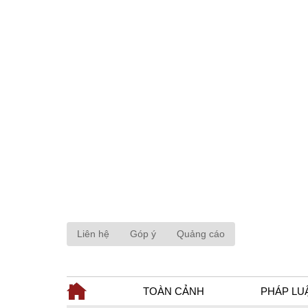
Liên hệ
Góp ý
Quảng cáo
TOÀN CẢNH
PHÁP LU