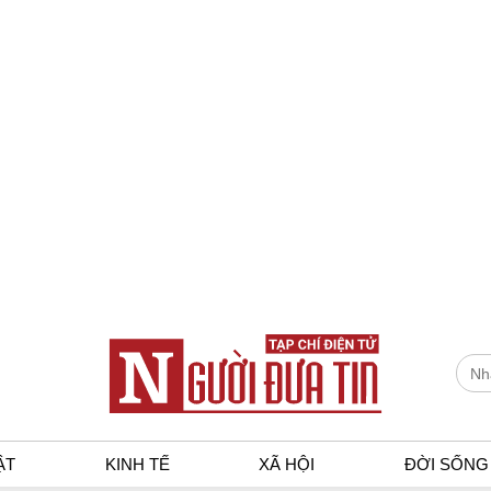
ẬT
KINH TẾ
XÃ HỘI
ĐỜI SỐNG