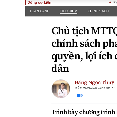
Dòng sự kiện
Kỳ họp không
TOÀN CẢNH
TIÊU ĐIỂM
CHÍNH SÁCH
TOÀN CẢNH
PHÁP 
Tiêu điểm
Dòng ch
Chủ tịch MTTQ
luật
Chính sách
Góc nhìn 
Sự kiện
chính sách phả
Hồ sơ đi
Đối thoại
Tiếng nó
quyền, lợi ích
Thế giới
An ninh 
dân
Đặng Ngọc Thuỷ
Thứ 6, 06/03/2026 12:47 GMT+7
0
ĐA CHIỀU
INFOC
Trình bày chương trình 
Quan điểm