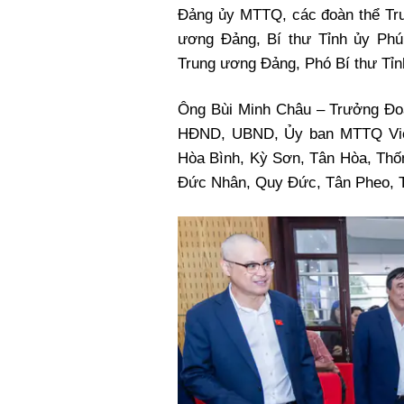
Đảng ủy MTTQ, các đoàn thể Tr
ương Đảng, Bí thư Tỉnh ủy Phú
Trung ương Đảng, Phó Bí thư Tỉn
Ông Bùi Minh Châu – Trưởng Đoà
HĐND, UBND, Ủy ban MTTQ Việt
Hòa Bình, Kỳ Sơn, Tân Hòa, Thố
Đức Nhân, Quy Đức, Tân Pheo, T