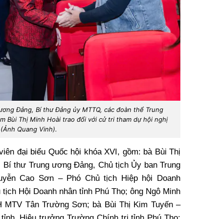
g ương Đảng, Bí thư Đảng ủy MTTQ, các đoàn thể Trung
Bùi Thị Minh Hoài trao đổi với cử tri tham dự hội nghị
(Ảnh Quang Vinh).
viên đại biểu Quốc hội khóa XVI, gồm: bà Bùi Thị
ị, Bí thư Trung ương Đảng, Chủ tịch Ủy ban Trung
yễn Cao Sơn – Phó Chủ tịch Hiệp hội Doanh
 tịch Hội Doanh nhân tỉnh Phú Thọ; ông Ngô Minh
 MTV Tân Trường Sơn; bà Bùi Thị Kim Tuyến –
ỉnh, Hiệu trưởng Trường Chính trị tỉnh Phú Thọ;