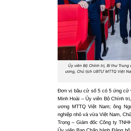
Ủy viên Bộ Chính trị, Bí thư Trun
ương, Chủ tịch UBTƯ MTTQ Việt Nam 
Đơn vị bầu cử số 5 có 5 ứng cử 
Minh Hoài – Ủy viên Bộ Chính tr
ương MTTQ Việt Nam; ông Ngu
nghiệp nhỏ và vừa Việt Nam, Chủ
Trọng – Giám đốc Công ty TNHH
Ủy viên Ban Chấp hành Đảng bộ t