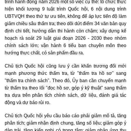
trình hành động năm 2026 một số việc cụ thể: tổ chức thực
hiện khối lượng 9 luật trình Quốc hội, 6 nội dung trình
UBTVQH theo thứ tự ưu tiên, không để áp lực tiến độ làm
giảm chiều sâu thẩm tra; theo dõi dứt điểm 34 văn bản quy
định chi tiết, hướng dẫn thi hành còn chậm; xây dựng kế
hoạch rà soát 29 luật giai đoạn 2026 - 2030 theo nhóm
chính sách lớn; vận hành 6 tiểu ban chuyên môn theo
hướng thực chất, có sản phẩm đầu ra.
Chủ tịch Quốc hội cũng lưu ý cần khẩn trương đổi mới
mạnh phương thức thẩm tra, từ "thẩm tra hồ sơ" sang
"thẩm tra chính sách". Theo đó, Ủy ban cần chuyển mạnh
từ thẩm tra theo lối "đọc hồ sơ, góp ý kỹ thuật" sang thẩm
tra dựa trên phân tích chính sách, dữ liệu, đánh giá tác
động và dự báo rủi ro.
Chủ tịch Quốc hội yêu cầu báo cáo phải giảm mô tả, tăng
phân tích; giảm nhận định chung, tăng số liệu; giảm góp ý
dàn trải, tăng kiến nghị có trọng tâm; giảm phản ứng thụ