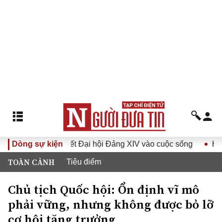
a Nghị quyết Đại hội Đảng XIV vào cuộc sống
Dòng sự kiện
Hướng tới 
TOÀN CẢNH
Tiêu điểm
Chủ tịch Quốc hội: Ổn định vĩ mô
phải vững, nhưng không được bỏ lỡ
cơ hội tăng trưởng