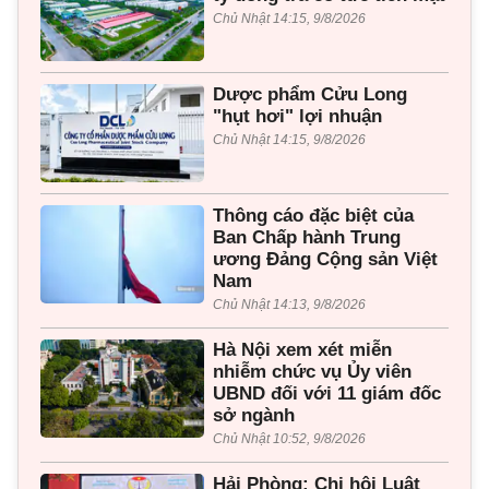
Chủ Nhật 14:15, 9/8/2026
Dược phẩm Cửu Long
"hụt hơi" lợi nhuận
Chủ Nhật 14:15, 9/8/2026
Thông cáo đặc biệt của
Ban Chấp hành Trung
ương Đảng Cộng sản Việt
Nam
Chủ Nhật 14:13, 9/8/2026
Hà Nội xem xét miễn
nhiễm chức vụ Ủy viên
UBND đối với 11 giám đốc
sở ngành
Chủ Nhật 10:52, 9/8/2026
Hải Phòng: Chi hội Luật