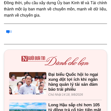
Đồng thời, yêu cầu xây dựng Ủy ban Kinh tế và Tài chính
thành một ủy ban mạnh về chuyên môn, mạnh về dữ liệu,
mạnh về chuyên gia.
0
Đại biểu Quốc hội lo ngại
xung đột lợi ích khi ngân
hàng quản lý tài sản đảm
bảo trái phiếu
Chủ Nhật 14:18, 9/8/2026
Long Hậu sắp chi hơn 105
tỷ đồng trả cổ tức tiền mặt