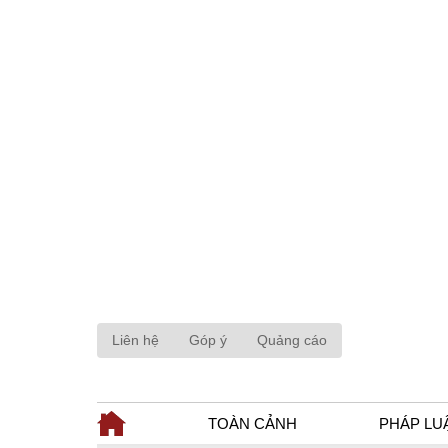
Liên hệ
Góp ý
Quảng cáo
TOÀN CẢNH
PHÁP LU