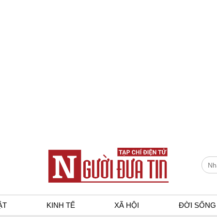
ẬT
KINH TẾ
XÃ HỘI
ĐỜI SỐNG