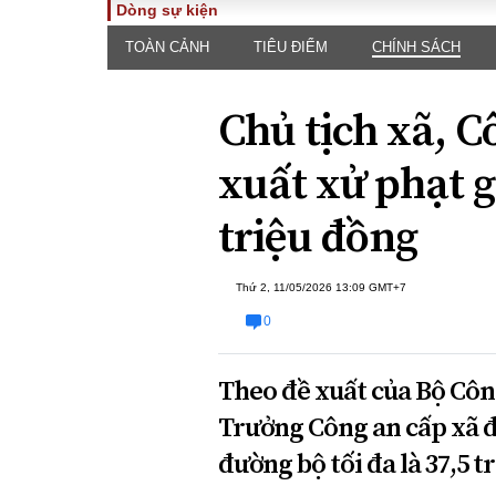
Dòng sự kiện
TOÀN CẢNH
TIÊU ĐIỂM
CHÍNH SÁCH
TOÀN CẢNH
PHÁP 
Tiêu điểm
Dòng ch
Chủ tịch xã, C
luật
Chính sách
Góc nhìn 
Sự kiện
xuất xử phạt g
Hồ sơ đi
Đối thoại
Tiếng nó
triệu đồng
Thế giới
An ninh 
Thứ 2, 11/05/2026 13:09 GMT+7
0
Theo đề xuất của Bộ Côn
Trưởng Công an cấp xã đ
ĐA CHIỀU
INFOC
đường bộ tối đa là 37,5 t
Quan điểm