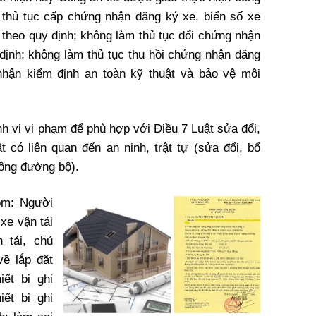
 thủ tục cấp chứng nhận đăng ký xe, biển số xe
 theo quy định; không làm thủ tục đổi chứng nhận
 định; không làm thủ tục thu hồi chứng nhận đăng
nhận kiểm định an toàn kỹ thuật và bảo vệ môi
h vi vi phạm để phù hợp với Điều 7 Luật sửa đổi,
 có liên quan đến an ninh, trật tự (sửa đổi, bổ
hông đường bộ).
ồm: Người
 xe vận tải
 tải, chủ
ề lắp đặt
iết bị ghi
iết bị ghi