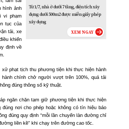
; làm sai
Từ 1/7, nhà ở dưới 7 tầng, diện tích xây
n hình ảnh
dựng dưới 500m2 được miễn giấy phép
i vi phạm
xây dựng
ên tục của
ận tải, xe
điều khiển
uy định về
em.
 xử phạt tịch thu phương tiện khi thực hiện hành
m hành chính chở người vượt trên 100%, quá tải
hông đúng thông số kỹ thuật.
háp ngăn chặn tạm giữ phương tiện khi thực hiện
 đúng nơi cho phép hoặc không có tín hiệu báo
ng đúng quy định “mỗi lần chuyển làn đường chỉ
ường liền kề” khi chạy trên đường cao tốc.