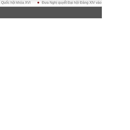
hội khóa XVI
Đưa Nghị quyết Đại hội Đảng XIV vào cuộc sống
Hướng t
ĐỜI SỐNG
Gia đình
Sức khỏe
Cần biết
g
Cộng đồng mạng
 – Đô thị