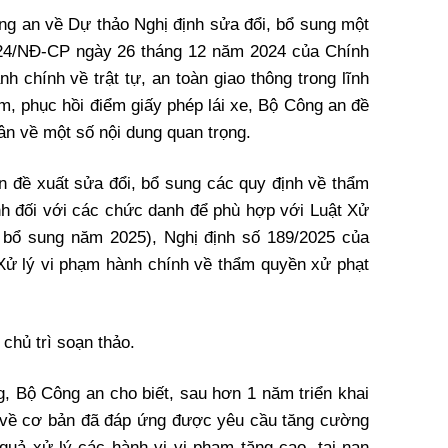
ng an về Dự thảo Nghị định sửa đổi, bổ sung một
024/NĐ-CP ngày 26 tháng 12 năm 2024 của Chính
h chính về trật tự, an toàn giao thông trong lĩnh
m, phục hồi điểm giấy phép lái xe, Bộ Công an đề
ân về một số nội dung quan trọng.
n đề xuất sửa đổi, bổ sung các quy định về thẩm
h đối với các chức danh để phù hợp với Luật Xử
, bổ sung năm 2025), Nghị định số 189/2025 của
t Xử lý vi phạm hành chính về thẩm quyền xử phạt
chủ trì soạn thảo.
g, Bộ Công an cho biết, sau hơn 1 năm triển khai
4 về cơ bản đã đáp ứng được yêu cầu tăng cường
quả xử lý các hành vi vi phạm tăng cao, tai nạn