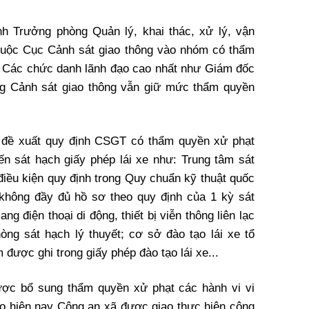
h Trưởng phòng Quản lý, khai thác, xử lý, vận
thuộc Cục Cảnh sát giao thông vào nhóm có thẩm
. Các chức danh lãnh đạo cao nhất như Giám đốc
ng Cảnh sát giao thông vẫn giữ mức thẩm quyền
g đề xuất quy định CSGT có thẩm quyền xử phạt
ến sát hạch giấy phép lái xe như: Trung tâm sát
 điều kiện quy định trong Quy chuẩn kỹ thuật quốc
 không đầy đủ hồ sơ theo quy định của 1 kỳ sát
g điện thoại di động, thiết bị viễn thông liên lạc
ng sát hạch lý thuyết; cơ sở đào tạo lái xe tổ
 được ghi trong giấy phép đào tạo lái xe...
ợc bổ sung thẩm quyền xử phạt các hành vi vi
o hiện nay Công an xã được giao thực hiện công