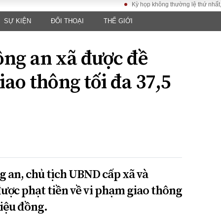
Kỳ họp không thường lệ thứ nhất, Quốc 
SỰ KIỆN
ĐỐI THOẠI
THẾ GIỚI
LUẬT
KINH TẾ
XÃ HỘI
ảy pháp
Bất động sản
Dân sinh
ông an xã được đề
Tài chính - Ngân
Giáo dục
luật gia
hàng
Văn hoá
iao thông tối đa 37,5
ều tra
Kinh tế vĩ mô
Môi trườn
i công dân
Hồ sơ doanh
Giao thông
nghiệp
- Hình sự
Xu hướng thị
trường
Tiêu dùng và dư
luận
Công nghệ
g an, chủ tịch UBND cấp xã và
ược phạt tiền về vi phạm giao thông
US
riệu đồng.