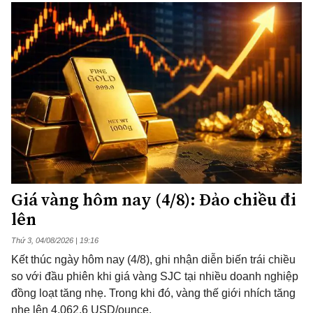
Giá vàng hôm nay (4/8): Đảo chiều đi
lên
Thứ 3, 04/08/2026 | 19:16
Kết thúc ngày hôm nay (4/8), ghi nhận diễn biến trái chiều
so với đầu phiên khi giá vàng SJC tại nhiều doanh nghiệp
đồng loạt tăng nhẹ. Trong khi đó, vàng thế giới nhích tăng
nhẹ lên 4.062,6 USD/ounce.