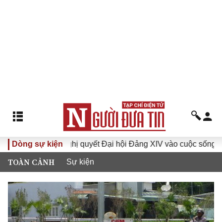
Dòng sự kiện
Đưa Nghị quyết Đại hội Đảng XIV vào cuộc sống
Hướ
TOÀN CẢNH
Sự kiện