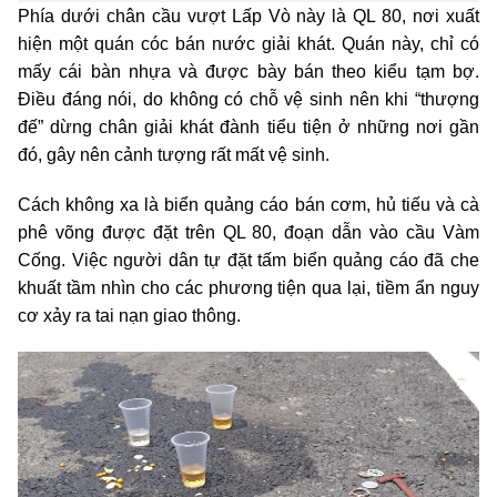
Phía dưới chân cầu vượt Lấp Vò này là QL 80, nơi xuất
hiện một quán cóc bán nước giải khát. Quán này, chỉ có
mấy cái bàn nhựa và được bày bán theo kiểu tạm bợ.
Điều đáng nói, do không có chỗ vệ sinh nên khi “thượng
đế” dừng chân giải khát đành tiểu tiện ở những nơi gần
đó, gây nên cảnh tượng rất mất vệ sinh.
Cách không xa là biển quảng cáo bán cơm, hủ tiếu và cà
phê võng được đặt trên QL 80, đoạn dẫn vào cầu Vàm
Cống. Việc người dân tự đặt tấm biển quảng cáo đã che
khuất tầm nhìn cho các phương tiện qua lại, tiềm ẩn nguy
cơ xảy ra tai nạn giao thông.