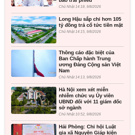
bảo trái phiếu
Chủ Nhật 14:18, 9/8/2026
Long Hậu sắp chi hơn 105
tỷ đồng trả cổ tức tiền mặt
Chủ Nhật 14:15, 9/8/2026
Thông cáo đặc biệt của
Ban Chấp hành Trung
ương Đảng Cộng sản Việt
Nam
Chủ Nhật 14:13, 9/8/2026
Hà Nội xem xét miễn
nhiễm chức vụ Ủy viên
UBND đối với 11 giám đốc
sở ngành
Chủ Nhật 10:52, 9/8/2026
Hải Phòng: Chi hội Luật
gia xã Nguyên Giáp kiện