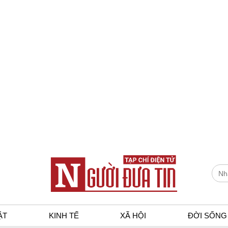
ẬT
KINH TẾ
XÃ HỘI
ĐỜI SỐNG