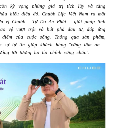
òn kỳ vọng những giá trị tích lũy và tăng
Thấu hiểu điều đó, Chubb Life Việt Nam ra mắt
n vị Chubb - Tự Do An Phát – giải pháp linh
bảo vệ vượt trội và bứt phá đầu tư, đáp ứng
i điểm của cuộc sống. Thông qua sản phẩm,
m sự tự tin giúp khách hàng "vững tâm an –
ướng tới tương lai tài chính vững chắc".