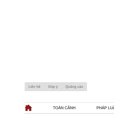
Liên hệ
Góp ý
Quảng cáo
TOÀN CẢNH
PHÁP LU