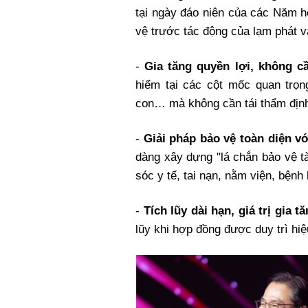
tại ngày đáo niên của các Năm hợ
vệ trước tác động của lạm phát v
-
Gia tăng quyền lợi, không cầ
hiểm tại các cột mốc quan trọn
con… mà không cần tái thẩm địn
-
Giải pháp bảo vệ toàn diện v
dàng xây dựng "lá chắn bảo vệ t
sóc y tế, tai nạn, nằm viện, bện
-
Tích lũy dài hạn, giá trị gia t
lũy khi hợp đồng được duy trì hi