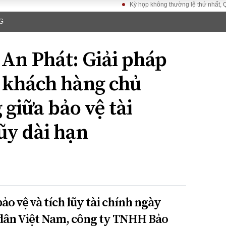
Kỳ họp không thường lệ thứ nhất, Quốc hộ
G
LUẬT
KINH TẾ
XÃ HỘI
ảy pháp
Bất động sản
Dân sinh
 An Phát: Giải pháp
Tài chính - Ngân
Giáo dục
luật gia
hàng
Văn hoá
 khách hàng chủ
ều tra
Kinh tế vĩ mô
Môi trườn
i công dân
Hồ sơ doanh
giữa bảo vệ tài
Giao thông
nghiệp
- Hình sự
Xu hướng thị
lũy dài hạn
trường
Tiêu dùng và dư
luận
Công nghệ
US
o vệ và tích lũy tài chính ngày
 dân Việt Nam, công ty TNHH Bảo