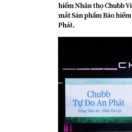
hiểm Nhân thọ Chubb Vi
Xi nhan Trái Phải
Bạn đọc viết
mắt Sản phẩm Bảo hiểm L
Phát.