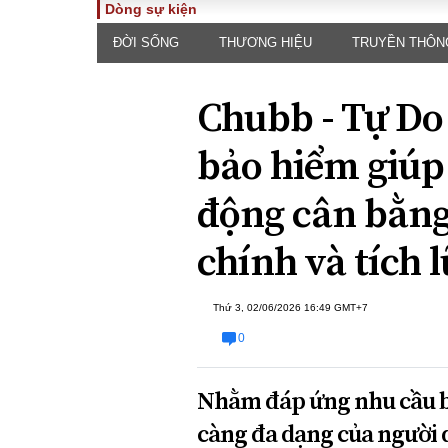
Dòng sự kiện
ĐỜI SỐNG
THƯƠNG HIỆU
TRUYỀN THÔN
TOÀN CẢNH
PHÁP 
Tiêu điểm
Dòng ch
Chubb - Tự Do
luật
Chính sách
Góc nhìn 
Sự kiện
bảo hiểm giúp
Hồ sơ đi
Đối thoại
Tiếng nó
động cân bằng 
Thế giới
An ninh 
chính và tích 
Thứ 3, 02/06/2026 16:49 GMT+7
0
ĐA CHIỀU
INFOC
Nhằm đáp ứng nhu cầu bả
càng đa dạng của người
Quan điểm