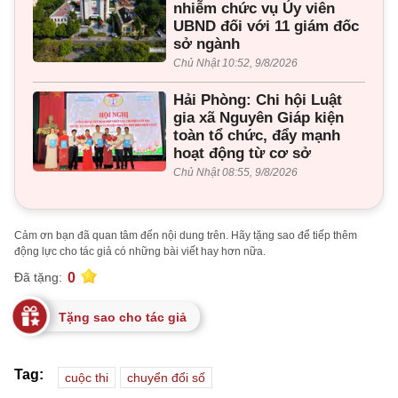
nhiễm chức vụ Ủy viên
UBND đối với 11 giám đốc
sở ngành
Chủ Nhật 10:52, 9/8/2026
Hải Phòng: Chi hội Luật
gia xã Nguyên Giáp kiện
toàn tổ chức, đẩy mạnh
hoạt động từ cơ sở
Chủ Nhật 08:55, 9/8/2026
Cảm ơn bạn đã quan tâm đến nội dung trên. Hãy tặng sao để tiếp thêm
động lực cho tác giả có những bài viết hay hơn nữa.
0
Đã tặng:
Tặng sao cho tác giả
Tag:
cuộc thi
chuyển đổi số