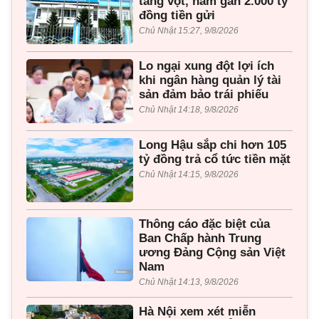
tăng vọt, nắm gần 2.000 tỷ
đồng tiền gửi
Chủ Nhật 15:27, 9/8/2026
Lo ngại xung đột lợi ích
khi ngân hàng quản lý tài
sản đảm bảo trái phiếu
Chủ Nhật 14:18, 9/8/2026
Long Hậu sắp chi hơn 105
tỷ đồng trả cổ tức tiền mặt
Chủ Nhật 14:15, 9/8/2026
Thông cáo đặc biệt của
Ban Chấp hành Trung
ương Đảng Cộng sản Việt
Nam
Chủ Nhật 14:13, 9/8/2026
Hà Nội xem xét miễn