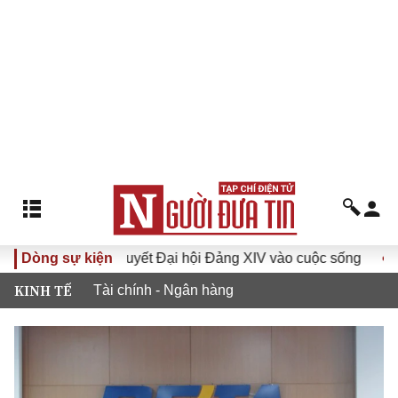
Đưa Nghị quyết Đại hội Đảng XIV vào cuộc sống
Dòng sự kiện
Hướng 
KINH TẾ
Tài chính - Ngân hàng