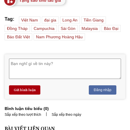
Tặng sao cho tác giả
Tag:
Việt Nam
đại gia
Long An
Tiền Giang
Đồng Tháp
Campuchia
Sài Gòn
Malaysia
Bảo Đại
Báo Đất Việt
Nam Phương Hoàng Hậu
Gửi bình luận
Đăng nhập
Bình luận tiêu biểu (
0
)
|
Sắp xếp theo lượt thích
Sắp xếp theo ngày
BÀI VIẾT LIÊN QUAN