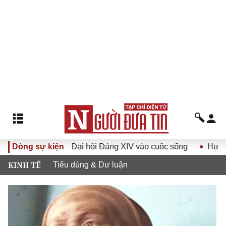
ị quyết Đại hội Đảng XIV vào cuộc sống
Dòng sự kiện
Hướng tới Đại hộ
KINH TẾ
Tiêu dùng & Dư luận