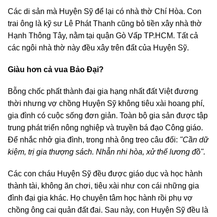
Các di sản mà Huyện Sỹ để lại có nhà thờ Chí Hòa. Con
trai ông là kỹ sư Lê Phát Thanh cũng bỏ tiền xây nhà thờ
Hạnh Thông Tây, nằm tại quận Gò Vấp TP.HCM. Tất cả
các ngôi nhà thờ này đều xây trên đất của Huyện Sỹ.
Giàu hơn cả vua Bảo Đại?
Bỗng chốc phất thành đại gia hạng nhất đất Việt đương
thời nhưng vợ chồng Huyện Sỹ không tiêu xài hoang phí,
gia đình có cuộc sống đơn giản. Toàn bộ gia sản được tập
trung phát triển nông nghiệp và truyền bá đạo Công giáo.
Để nhắc nhở gia đình, trong nhà ông treo câu đối:
"Cần dữ
kiệm, trị gia thượng sách. Nhẫn nhi hòa, xử thế lương đồ".
Các con cháu Huyện Sỹ đều được giáo dục và học hành
thành tài, không ăn chơi, tiêu xài như con cái những gia
đình đại gia khác. Họ chuyên tâm học hành rồi phụ vợ
chồng ông cai quản đất đai. Sau này, con Huyện Sỹ đều là