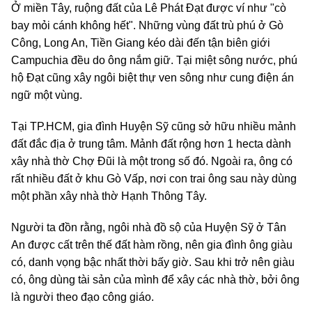
Ở miền Tây, ruộng đất của Lê Phát Đạt được ví như "cò
bay mỏi cánh không hết". Những vùng đất trù phú ở Gò
Công, Long An, Tiền Giang kéo dài đến tận biên giới
Campuchia đều do ông nắm giữ. Tại miệt sông nước, phú
hộ Đạt cũng xây ngôi biệt thự ven sông như cung điện án
ngữ một vùng.
Tại TP.HCM, gia đình Huyện Sỹ cũng sở hữu nhiều mảnh
đất đắc địa ở trung tâm. Mảnh đất rộng hơn 1 hecta dành
xây nhà thờ Chợ Đũi là một trong số đó. Ngoài ra, ông có
rất nhiều đất ở khu Gò Vấp, nơi con trai ông sau này dùng
một phần xây nhà thờ Hạnh Thông Tây.
Người ta đồn rằng, ngôi nhà đồ sộ của Huyện Sỹ ở Tân
An được cất trên thế đất hàm rồng, nên gia đình ông giàu
có, danh vọng bậc nhất thời bấy giờ. Sau khi trở nên giàu
có, ông dùng tài sản của mình để xây các nhà thờ, bởi ông
là người theo đạo công giáo.