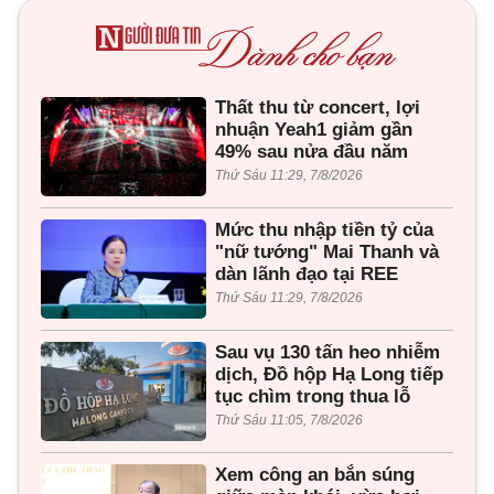
Thất thu từ concert, lợi
nhuận Yeah1 giảm gần
49% sau nửa đầu năm
Thứ Sáu 11:29, 7/8/2026
Mức thu nhập tiền tỷ của
"nữ tướng" Mai Thanh và
dàn lãnh đạo tại REE
Thứ Sáu 11:29, 7/8/2026
Sau vụ 130 tấn heo nhiễm
dịch, Đồ hộp Hạ Long tiếp
tục chìm trong thua lỗ
Thứ Sáu 11:05, 7/8/2026
Xem công an bắn súng