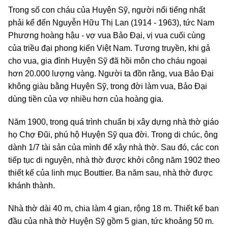
Trong số con cháu của Huyện Sỹ, người nổi tiếng nhất
phải kể đến Nguyễn Hữu Thị Lan (1914 - 1963), tức Nam
Phương hoàng hậu - vợ vua Bảo Đại, vị vua cuối cùng
của triều đại phong kiến Việt Nam. Tương truyền, khi gả
cho vua, gia đình Huyện Sỹ đã hồi môn cho cháu ngoại
hơn 20.000 lượng vàng. Người ta đồn rằng, vua Bảo Đại
không giàu bằng Huyện Sỹ, trong đời làm vua, Bảo Đại
dùng tiền của vợ nhiều hơn của hoàng gia.
Năm 1900, trong quá trình chuẩn bị xây dựng nhà thờ giáo
họ Chợ Đũi, phú hộ Huyện Sỹ qua đời. Trong di chúc, ông
dành 1/7 tài sản của mình để xây nhà thờ. Sau đó, các con
tiếp tục di nguyện, nhà thờ được khởi công năm 1902 theo
thiết kế của linh mục Bouttier. Ba năm sau, nhà thờ được
khánh thành.
Nhà thờ dài 40 m, chia làm 4 gian, rộng 18 m. Thiết kế ban
đầu của nhà thờ Huyện Sỹ gồm 5 gian, tức khoảng 50 m.