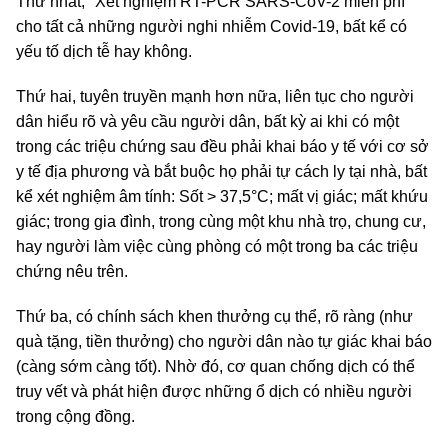
Thứ nhất, "Xét nghiệm RT-PCR SARS-CoV-2 miễn phí"
cho tất cả những người nghi nhiễm Covid-19, bất kể có
yếu tố dịch tễ hay không.
Thứ hai, tuyên truyền mạnh hơn nữa, liên tục cho người
dân hiểu rõ và yêu cầu người dân, bất kỳ ai khi có một
trong các triệu chứng sau đều phải khai báo y tế với cơ sở
y tế địa phương và bắt buộc họ phải tự cách ly tại nhà, bất
kể xét nghiệm âm tính: Sốt > 37,5°C; mất vị giác; mất khứu
giác; trong gia đình, trong cùng một khu nhà trọ, chung cư,
hay người làm việc cùng phòng có một trong ba các triệu
chứng nêu trên.
Thứ ba, có chính sách khen thưởng cụ thể, rõ ràng (như
quà tặng, tiền thưởng) cho người dân nào tự giác khai báo
(càng sớm càng tốt). Nhờ đó, cơ quan chống dịch có thể
truy vết và phát hiện được những ổ dịch có nhiều người
trong cộng đồng.