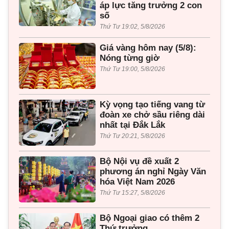
áp lực tăng trưởng 2 con
số
Thứ Tư 19:02, 5/8/2026
Giá vàng hôm nay (5/8):
Nóng từng giờ
Thứ Tư 19:00, 5/8/2026
Kỳ vọng tạo tiếng vang từ
đoàn xe chở sầu riêng dài
nhất tại Đắk Lắk
Thứ Tư 20:21, 5/8/2026
Bộ Nội vụ đề xuất 2
phương án nghỉ Ngày Văn
hóa Việt Nam 2026
Thứ Tư 15:27, 5/8/2026
Bộ Ngoại giao có thêm 2
Thứ trưởng