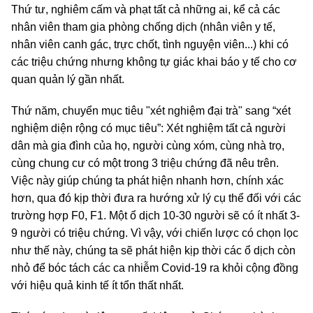
Thứ tư, nghiêm cấm và phạt tất cả những ai, kể cả các
nhân viên tham gia phòng chống dịch (nhân viên y tế,
nhân viên canh gác, trực chốt, tình nguyện viên...) khi có
các triệu chứng nhưng không tự giác khai báo y tế cho cơ
quan quản lý gần nhất.
Thứ năm, chuyển mục tiêu "xét nghiệm đại trà" sang “xét
nghiệm diện rộng có mục tiêu”: Xét nghiệm tất cả người
dân mà gia đình của họ, người cùng xóm, cùng nhà trọ,
cùng chung cư có một trong 3 triệu chứng đã nêu trên.
Việc này giúp chúng ta phát hiện nhanh hơn, chính xác
hơn, qua đó kịp thời đưa ra hướng xử lý cụ thể đối với các
trường hợp F0, F1. Một ổ dịch 10-30 người sẽ có ít nhất 3-
9 người có triệu chứng. Vì vậy, với chiến lược có chọn lọc
như thế này, chúng ta sẽ phát hiện kịp thời các ổ dịch còn
nhỏ để bóc tách các ca nhiễm Covid-19 ra khỏi cộng đồng
với hiệu quả kinh tế ít tổn thất nhất.