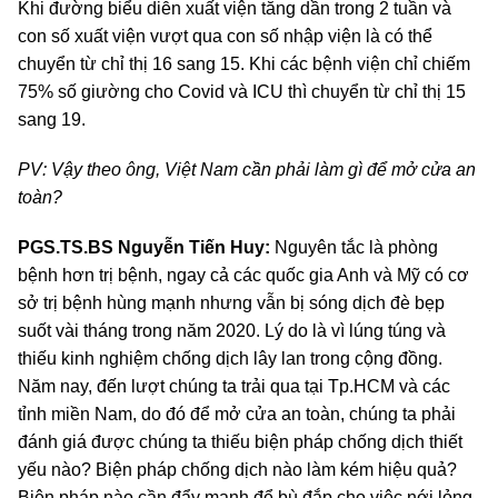
Khi đường biểu diễn xuất viện tăng dần trong 2 tuần và
con số xuất viện vượt qua con số nhập viện là có thể
chuyển từ chỉ thị 16 sang 15. Khi các bệnh viện chỉ chiếm
75% số giường cho Covid và ICU thì chuyển từ chỉ thị 15
sang 19.
PV: Vậy theo ông, Việt Nam cần phải làm gì để mở cửa an
toàn?
PGS.TS.BS Nguyễn Tiến Huy:
Nguyên tắc là phòng
bệnh hơn trị bệnh, ngay cả các quốc gia Anh và Mỹ có cơ
sở trị bệnh hùng mạnh nhưng vẫn bị sóng dịch đè bẹp
suốt vài tháng trong năm 2020. Lý do là vì lúng túng và
thiếu kinh nghiệm chống dịch lây lan trong cộng đồng.
Năm nay, đến lượt chúng ta trải qua tại Tp.HCM và các
tỉnh miền Nam, do đó để mở cửa an toàn, chúng ta phải
đánh giá được chúng ta thiếu biện pháp chống dịch thiết
yếu nào? Biện pháp chống dịch nào làm kém hiệu quả?
Biện pháp nào cần đẩy mạnh để bù đắp cho việc nới lỏng