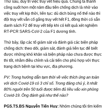
Thứ sáu, duy trì việc truy vết hiệu quả. Chúng ta thành
công suốt hơn một năm đầu tiên chống dịch là nhờ vào
việc truy vết kịp thời, liên tục: dù dịch bùng nổ thế nào thì
đội truy vết vẫn cố gắng truy vết hết F1, đồng thời có sẵn
danh sách F2 để truy vết tiếp khi có kết quả xét nghiệm
RT-PCR SARS-CoV-2 của F1 dương tính.
Thứ bảy, lập các tổ giám sát và đánh giá các biện pháp
chống dịch: theo dõi, giám sát, đánh giá liên tục để biết
được những khó khăn và biện pháp nào chưa được thực
thi tốt, nhằm điều chỉnh và cải tiến cho phù hợp với thực
trạng dịch bệnh tại khu vực, địa phương.
PV: Trong hướng dẫn tạm thời về việc thích ứng an toàn
với dịch Covid-19 có 3 chỉ số. Trong đáng chú ý, ít nhất
80% người trên 50 tuổi được tiêm đủ liều vắc-xin phòng
Covid-19. Ông đánh giá như thế nào?
PGS.TS.BS Nguyễn Tiến Huy:
Nhóm chúng tôi tìm kiếm