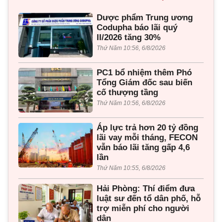
Dược phẩm Trung ương
Codupha báo lãi quý
II/2026 tăng 30%
Thứ Năm 10:56, 6/8/2026
PC1 bổ nhiệm thêm Phó
Tổng Giám đốc sau biến
cố thượng tầng
Thứ Năm 10:56, 6/8/2026
Áp lực trả hơn 20 tỷ đồng
lãi vay mỗi tháng, FECON
vẫn báo lãi tăng gấp 4,6
lần
Thứ Năm 10:55, 6/8/2026
Hải Phòng: Thí điểm đưa
luật sư đến tổ dân phố, hỗ
trợ miễn phí cho người
dân