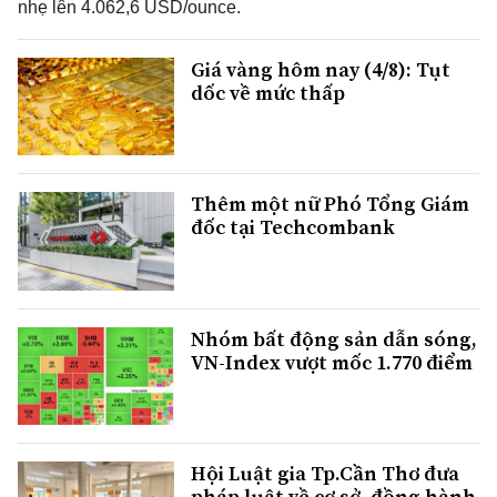
nhẹ lên 4.062,6 USD/ounce.
Giá vàng hôm nay (4/8): Tụt
dốc về mức thấp
Thêm một nữ Phó Tổng Giám
đốc tại Techcombank
Nhóm bất động sản dẫn sóng,
VN-Index vượt mốc 1.770 điểm
Hội Luật gia Tp.Cần Thơ đưa
pháp luật về cơ sở, đồng hành