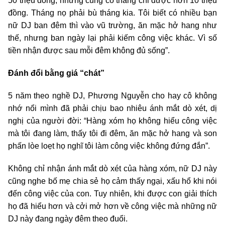
50 triệu đồng, nhưng cũng có tháng chỉ được hơn 10 triệu
đồng. Tháng nọ phải bù tháng kia. Tôi biết có nhiều bạn
nữ DJ ban đêm thì vào vũ trường, ăn mặc hở hang như
thế, nhưng ban ngày lại phải kiếm công việc khác. Vì số
tiền nhận được sau mỗi đêm không đủ sống”.
Đánh đổi bằng giá “chát”
5 năm theo nghề DJ, Phương Nguyễn cho hay cô không
nhớ nổi mình đã phải chịu bao nhiêu ánh mắt dò xét, dị
nghị của người đời: “Hàng xóm họ không hiểu công việc
mà tôi đang làm, thấy tôi đi đêm, ăn mặc hở hang và son
phấn lòe loẹt họ nghĩ tôi làm công việc không đứng đắn”.
Không chỉ nhận ánh mắt dò xét của hàng xóm, nữ DJ này
cũng nghe bố mẹ chia sẻ họ cảm thấy ngại, xấu hổ khi nói
đến công việc của con. Tuy nhiên, khi được con giải thích
họ đã hiểu hơn và cởi mở hơn về công việc mà những nữ
DJ này đang ngày đêm theo đuổi.