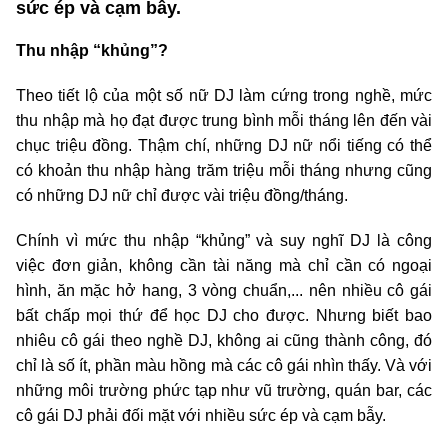
sức ép và cạm bẫy.
Thu nhập “khủng”?
Theo tiết lộ của một số nữ DJ làm cứng trong nghề, mức
thu nhập mà họ đạt được trung bình mỗi tháng lên đến vài
chục triệu đồng. Thậm chí, những DJ nữ nổi tiếng có thể
có khoản thu nhập hàng trăm triệu mỗi tháng nhưng cũng
có những DJ nữ chỉ được vài triệu đồng/tháng.
Chính vì mức thu nhập “khủng” và suy nghĩ DJ là công
việc đơn giản, không cần tài năng mà chỉ cần có ngoại
hình, ăn mặc hở hang, 3 vòng chuẩn,... nên nhiều cô gái
bất chấp mọi thứ để học DJ cho được. Nhưng biết bao
nhiêu cô gái theo nghề DJ, không ai cũng thành công, đó
chỉ là số ít, phần màu hồng mà các cô gái nhìn thấy. Và với
những môi trường phức tạp như vũ trường, quán bar, các
cô gái DJ phải đối mặt với nhiều sức ép và cạm bẫy.