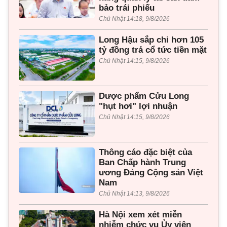
bảo trái phiếu
Chủ Nhật 14:18, 9/8/2026
Long Hậu sắp chi hơn 105
tỷ đồng trả cổ tức tiền mặt
Chủ Nhật 14:15, 9/8/2026
Dược phẩm Cửu Long
"hụt hơi" lợi nhuận
Chủ Nhật 14:15, 9/8/2026
Thông cáo đặc biệt của
Ban Chấp hành Trung
ương Đảng Cộng sản Việt
Nam
Chủ Nhật 14:13, 9/8/2026
Hà Nội xem xét miễn
nhiễm chức vụ Ủy viên