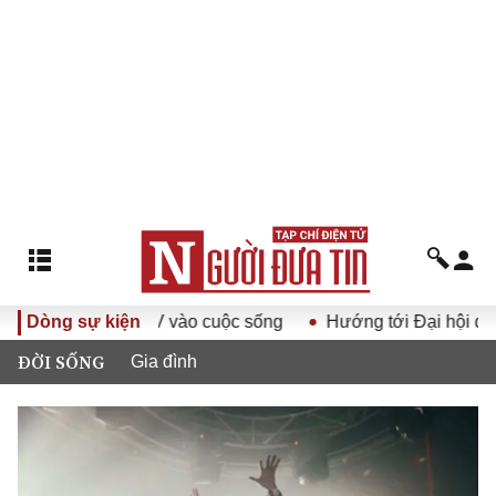
ội Đảng XIV vào cuộc sống
Dòng sự kiện
Hướng tới Đại hội đại biểu to
ĐỜI SỐNG
Gia đình