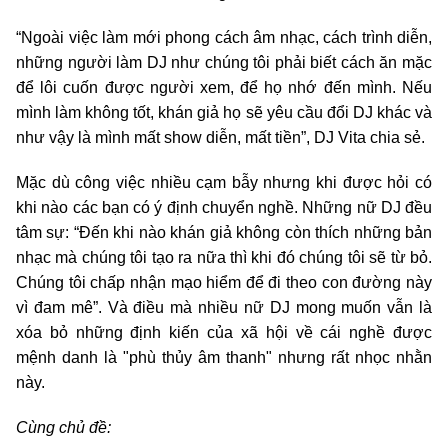
“Ngoài việc làm mới phong cách âm nhạc, cách trình diễn,
những người làm DJ như chúng tôi phải biết cách ăn mặc
để lôi cuốn được người xem, để họ nhớ đến mình. Nếu
mình làm không tốt, khán giả họ sẽ yêu cầu đổi DJ khác và
như vậy là mình mất show diễn, mất tiền”, DJ Vita chia sẻ.
Mặc dù công việc nhiều cạm bẫy nhưng khi được hỏi có
khi nào các bạn có ý định chuyển nghề. Những nữ DJ đều
tâm sự: “Đến khi nào khán giả không còn thích những bản
nhạc mà chúng tôi tạo ra nữa thì khi đó chúng tôi sẽ từ bỏ.
Chúng tôi chấp nhận mạo hiểm để đi theo con đường này
vì đam mê”. Và điều mà nhiều nữ DJ mong muốn vẫn là
xóa bỏ những định kiến của xã hội về cái nghề được
mệnh danh là "phù thủy âm thanh" nhưng rất nhọc nhằn
này.
Cùng chủ đề: