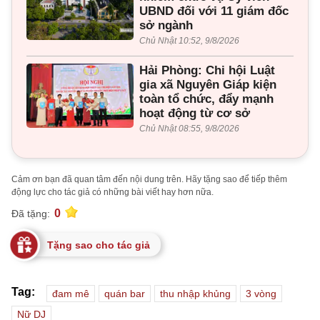
UBND đối với 11 giám đốc
sở ngành
Chủ Nhật 10:52, 9/8/2026
Hải Phòng: Chi hội Luật
gia xã Nguyên Giáp kiện
toàn tổ chức, đẩy mạnh
hoạt động từ cơ sở
Chủ Nhật 08:55, 9/8/2026
Cảm ơn bạn đã quan tâm đến nội dung trên. Hãy tặng sao để tiếp thêm
động lực cho tác giả có những bài viết hay hơn nữa.
0
Đã tặng:
Tặng sao cho tác giả
Tag:
đam mê
quán bar
thu nhập khủng
3 vòng
Nữ DJ