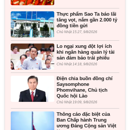
Thực phẩm Sao Ta báo lãi
tăng vọt, nắm gần 2.000 tỷ
đồng tiền gửi
Chủ Nhật 15:27, 9/8/2026
Lo ngại xung đột lợi ích
khi ngân hàng quản lý tài
sản đảm bảo trái phiếu
Chủ Nhật 14:18, 9/8/2026
Điện chia buồn đồng chí
Saysomphone
Phomvihane, Chủ tịch
Quốc hội Lào
Chủ Nhật 19:09, 9/8/2026
Thông cáo đặc biệt của
Ban Chấp hành Trung
ương Đảng Cộng sản Việt