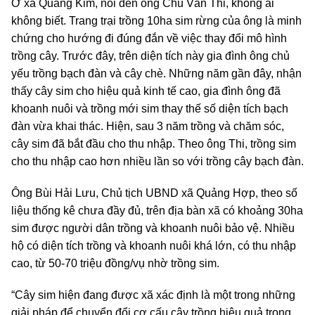
Ở xã Quảng Kim, nói đến ông Chu Văn Thi, không ai
không biết. Trang trại trồng 10ha sim rừng của ông là minh
chứng cho hướng đi đúng đắn về việc thay đổi mô hình
trồng cây. Trước đây, trên diện tích này gia đình ông chủ
yếu trồng bạch đàn và cây chè. Những năm gần đây, nhận
thấy cây sim cho hiệu quả kinh tế cao, gia đình ông đã
khoanh nuôi và trồng mới sim thay thế số diện tích bạch
đàn vừa khai thác. Hiện, sau 3 năm trồng và chăm sóc,
cây sim đã bắt đầu cho thu nhập.
Theo ông Thi, trồng sim
cho thu nhập cao hơn nhiều lần so với trồng cây bạch đàn.
Ông Bùi Hải Lưu, Chủ tịch UBND xã Quảng Hợp, theo số
liệu thống kê chưa đầy đủ, trên địa bàn xã có khoảng 30ha
sim được người dân trồng và khoanh nuôi bảo vệ. Nhiều
hộ có diện tích trồng và khoanh nuôi khá lớn, có thu nhập
cao, từ 50-70 triệu đồng/vụ nhờ trồng sim.
“Cây sim hiện đang được xã xác định là một trong những
giải pháp để chuyển đổi cơ cấu cây trồng hiệu quả trong