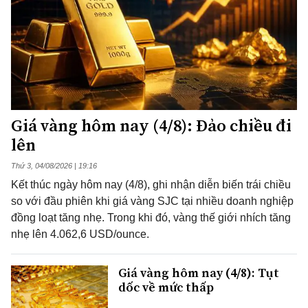
Giá vàng hôm nay (4/8): Đảo chiều đi
lên
Thứ 3, 04/08/2026 | 19:16
Kết thúc ngày hôm nay (4/8), ghi nhận diễn biến trái chiều
so với đầu phiên khi giá vàng SJC tại nhiều doanh nghiệp
đồng loạt tăng nhẹ. Trong khi đó, vàng thế giới nhích tăng
nhẹ lên 4.062,6 USD/ounce.
Giá vàng hôm nay (4/8): Tụt
dốc về mức thấp