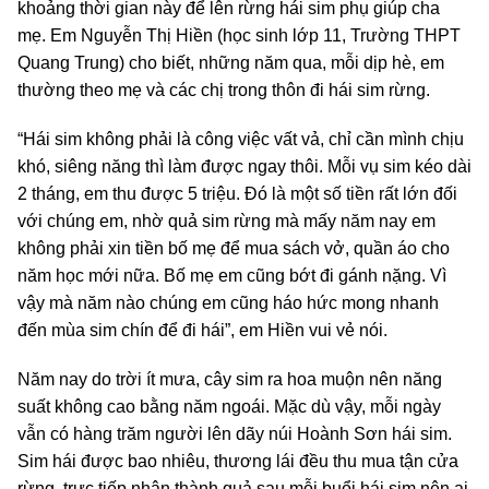
khoảng thời gian này để lên rừng hái sim phụ giúp cha
mẹ. Em Nguyễn Thị Hiền (học sinh lớp 11, Trường THPT
Quang Trung) cho biết, những năm qua, mỗi dịp hè, em
thường theo mẹ và các chị trong thôn đi hái sim rừng.
“Hái sim không phải là công việc vất vả, chỉ cần mình chịu
khó, siêng năng thì làm được ngay thôi. Mỗi vụ sim kéo dài
2 tháng, em thu được 5 triệu. Đó là một số tiền rất lớn đối
với chúng em, nhờ quả sim rừng mà mấy năm nay em
không phải xin tiền bố mẹ để mua sách vở, quần áo cho
năm học mới nữa. Bố mẹ em cũng bớt đi gánh nặng. Vì
vậy mà năm nào chúng em cũng háo hức mong nhanh
đến mùa sim chín để đi hái”, em Hiền vui vẻ nói.
Năm nay do trời ít mưa, cây sim ra hoa muộn nên năng
suất không cao bằng năm ngoái. Mặc dù vậy, mỗi ngày
vẫn có hàng trăm người lên dãy núi Hoành Sơn hái sim.
Sim hái được bao nhiêu, thương lái đều thu mua tận cửa
rừng, trực tiếp nhận thành quả sau mỗi buổi hái sim nên ai