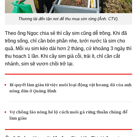
Thương lái đến tận nơi để thu mua sim rừng (Ảnh: CTV).
T
heo ông Ngọc chia sẻ thì cây sim cũng dễ trồng. Khi đã
trồng sống, chỉ cần bón phân nhẹ, tưới nước là sim cho
quả. Mỗi vụ sim kéo dài hơn 2 tháng, cứ khoảng 3 ngày thì
thu hoạch 1 lần. Khi cây sim già cỗi, trái ít, chỉ cần cắt
nhánh, sim sẽ vươn chồi trở lại.
Bí quyết làm giàu từ việc nuôi loại động vật hoang dã của anh
nông dân ở Quảng Bình
Vợ chồng lão nông hé lộ cách nuôi gà rừng thuần chủng để
làm giàu