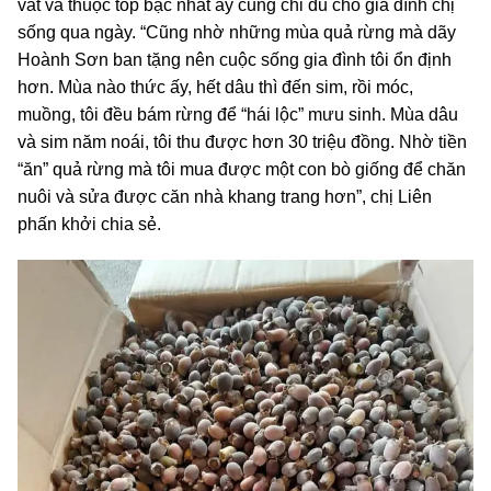
vất vả thuộc tốp bậc nhất ấy cũng chỉ đủ cho gia đình chị
sống qua ngày. “Cũng nhờ những mùa quả rừng mà dãy
Hoành Sơn ban tặng nên cuộc sống gia đình tôi ổn định
hơn. Mùa nào thức ấy, hết dâu thì đến sim, rồi móc,
muồng, tôi đều bám rừng để “hái lộc” mưu sinh. Mùa dâu
và sim năm noái, tôi thu được hơn 30 triệu đồng. Nhờ tiền
“ăn” quả rừng mà tôi mua được một con bò giống để chăn
nuôi và sửa được căn nhà khang trang hơn”, chị Liên
phấn khởi chia sẻ.