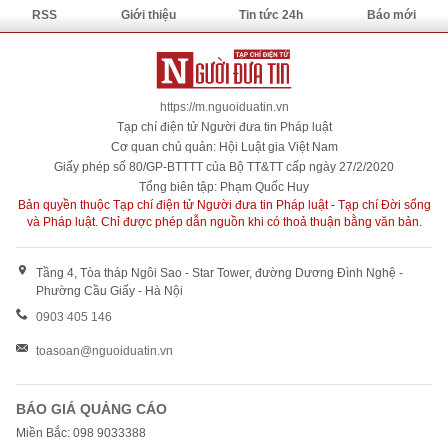
RSS
Giới thiệu
Tin tức 24h
Báo mới
https://m.nguoiduatin.vn
Tạp chí điện tử Người đưa tin Pháp luật
Cơ quan chủ quản: Hội Luật gia Việt Nam
Giấy phép số 80/GP-BTTTT của Bộ TT&TT cấp ngày 27/2/2020
Tổng biên tập: Phạm Quốc Huy
Bản quyền thuộc Tạp chí điện tử Người đưa tin Pháp luật - Tạp chí Đời sống
và Pháp luật. Chỉ được phép dẫn nguồn khi có thoả thuận bằng văn bản.
Tầng 4, Tòa tháp Ngôi Sao - Star Tower, đường Dương Đình Nghệ -
Phường Cầu Giấy - Hà Nội
0903 405 146
toasoan@nguoiduatin.vn
BÁO GIÁ QUẢNG CÁO
Miền Bắc: 098 9033388