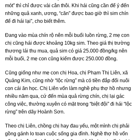
mót” thì chỉ được vài cân thôi. Khi hái cũng cần để ý đến
những quả xanh, ương, “căn” được bao giờ thì sim chín
để đi hái lại”, cho biết thêm.
Đang vào mùa chín rộ nên mỗi buổi luồn rừng, 2 mẹ con
chị cũng hái được khoảng 10kg sim. Theo giá thị trường
thương lái thu mua, quả sim có giá 25.000 đồng/kg nên
mỗi buổi, 2 mẹ con cũng kiếm được 250.000 đồng.
Cũng giống như mẹ con chị Hoa, chị Phạm Thị Liên, xã
Quảng Kim, cũng nhờ “lộc rừng” mà có tiền đắp đổi nuôi
con cái ăn học. Chị Liên vốn làm nghề phụ thợ hồ nhưng
nhiều năm qua, cứ đến mùa quả rừng chín, chị lại gác
công việc, thường xuyên có mặt trong “biệt đội” đi hái “lộc
rừng” trên dãy Hoành Sơn.
Theo chị Liên, chồng chị hay đau yếu, một mình chị phải
gồng gánh lo toan cuộc sống gia đình. Nghề thợ hồ vốn