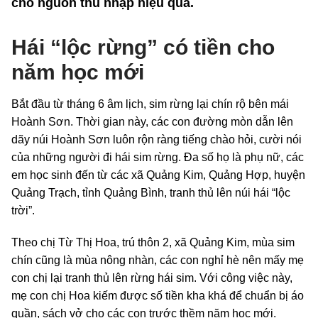
cho nguồn thu nhập hiệu quả.
Hái “lộc rừng” có tiền cho
năm học mới
Bắt đầu từ tháng 6 âm lịch, sim rừng lại chín rộ bên mái
Hoành Sơn. Thời gian này, các con đường mòn dẫn lên
dãy núi Hoành Sơn luôn rộn ràng tiếng chào hỏi, cười nói
của những người đi hái sim rừng. Đa số họ là phụ nữ, các
em học sinh đến từ các xã Quảng Kim, Quảng Hợp, huyện
Quảng Trạch, tỉnh Quảng Bình, tranh thủ lên núi hái “lộc
trời”.
Theo chị Từ Thị Hoa, trú thôn 2, xã Quảng Kim, mùa sim
chín cũng là mùa nông nhàn, các con nghỉ hè nên mấy mẹ
con chị lại tranh thủ lên rừng hái sim. Với công việc này,
mẹ con chị Hoa kiếm được số tiền kha khá để chuẩn bị áo
quần, sách vở cho các con trước thềm năm học mới.