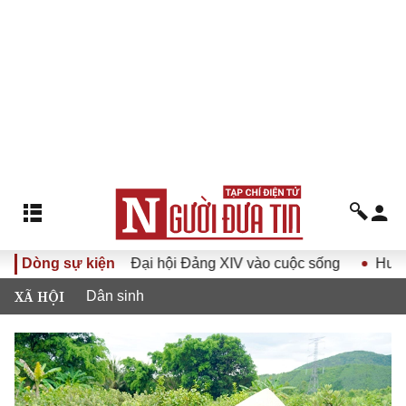
ghị quyết Đại hội Đảng XIV vào cuộc sống
Dòng sự kiện
Hướng tới Đại 
XÃ HỘI
Dân sinh