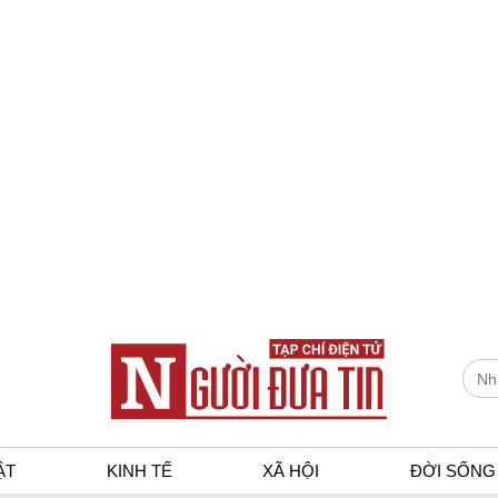
ẬT
KINH TẾ
XÃ HỘI
ĐỜI SỐNG