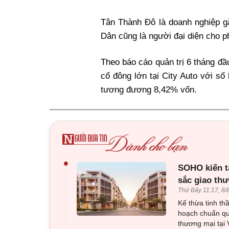
Tân Thành Đô là doanh nghiệp gắ
Dân cũng là người đại diện cho p
Theo báo cáo quản trị 6 tháng đ
cổ đông lớn tại City Auto với số
tương đương 8,42% vốn.
•
SOHO kiến t
sắc giao th
Thứ Bảy 11:17, 8/
Kế thừa tinh th
hoạch chuẩn qu
thương mại tại 