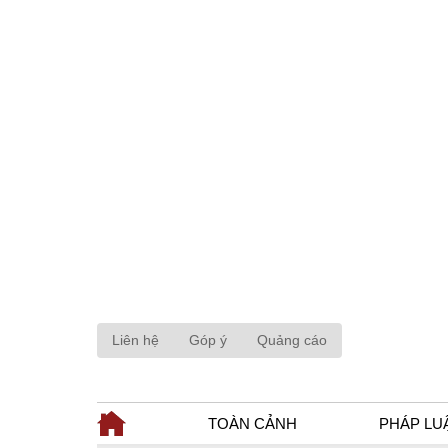
Liên hệ
Góp ý
Quảng cáo
TOÀN CẢNH
PHÁP LU