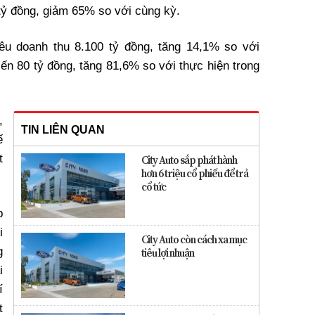
 tỷ đồng, giảm 65% so với cùng kỳ.
êu doanh thu 8.100 tỷ đồng, tăng 14,1% so với
iến 80 tỷ đồng, tăng 81,6% so với thực hiện trong
,
TIN LIÊN QUAN
ế
t
City Auto sắp phát hành
hơn 6 triệu cổ phiếu để trả
cổ tức
p
i
City Auto còn cách xa mục
g
tiêu lợi nhuận
i
í
t