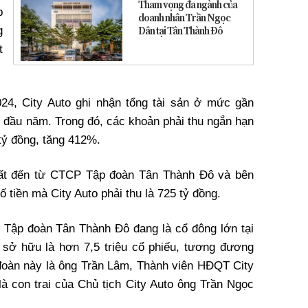
Tham vọng đa ngành của
p
doanh nhân Trần Ngọc
Dân tại Tân Thành Đô
g
t
024, City Auto ghi nhận tổng tài sản ở mức gần
i đầu năm. Trong đó, các khoản phải thu ngắn hạn
 tỷ đồng, tăng 412%.
nhất đến từ CTCP Tập đoàn Tân Thành Đô và bên
ố tiền mà City Auto phải thu là 725 tỷ đồng.
 Tập đoàn Tân Thành Đô đang là cổ đông lớn tại
 sở hữu là hơn 7,5 triệu cổ phiếu, tương đương
oàn này là ông Trần Lâm, Thành viên HĐQT City
à con trai của Chủ tịch City Auto ông Trần Ngọc