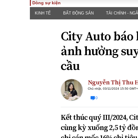
Dòng sự kiện
KINH TẾ
BẤT ĐỘNG SẢN
TÀI CHÍNH - NG
TOÀN CẢNH
PHÁP 
Tiêu điểm
Dòng ch
City Auto báo
luật
Chính sách
Góc nhìn 
Sự kiện
ảnh hưởng suy
Hồ sơ đi
Đối thoại
Tiếng nó
cầu
Thế giới
An ninh 
Nguyễn Thị Thu 
Chủ nhật, 03/11/2024 15:50 GMT
0
Kết thúc quý III/2024, Ci
ĐA CHIỀU
INFOC
cùng kỳ xuống 2,5 tỷ đồn
Quan điểm
chỉ cán mốc 16% chỉ tiêu