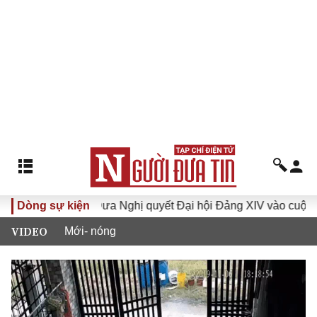
khóa XVI
Dòng sự kiện
Đưa Nghị quyết Đại hội Đảng XIV vào cuộc sống
VIDEO
Mới- nóng