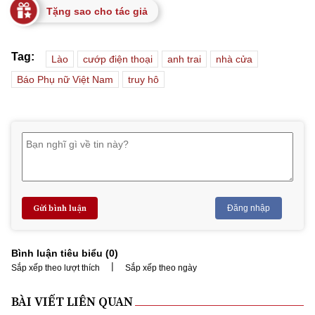
Tặng sao cho tác giả
Tag:
Lào
cướp điện thoại
anh trai
nhà cửa
Báo Phụ nữ Việt Nam
truy hô
Gửi bình luận
Đăng nhập
Bình luận tiêu biểu (
0
)
|
Sắp xếp theo lượt thích
Sắp xếp theo ngày
BÀI VIẾT LIÊN QUAN