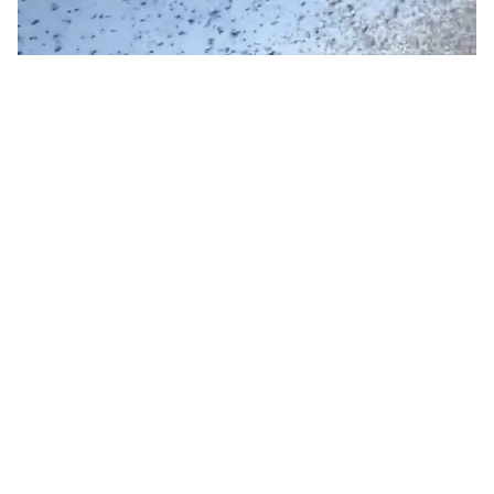
Người dân ghi lại được cảnh tượng
như ngày tận thế trên bầu trời
Thứ 6, 07/08/2026 | 03:00
Sự xuất hiện của hàng triệu con châu chấu đã biến một
ngày Chủ nhật yên bình thành một cảnh tượng kinh
hoàng.
Người dân ghi lại cảnh tượng
"nổi da gà" trên đường