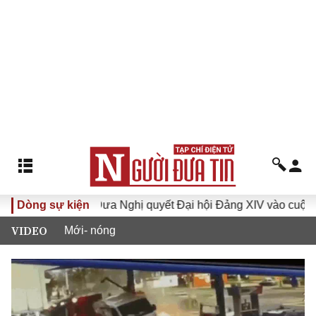
khóa XVI
Dòng sự kiện
Đưa Nghị quyết Đại hội Đảng XIV vào cuộc sống
VIDEO
Mới- nóng