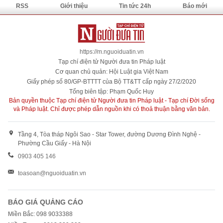
RSS
Giới thiệu
Tin tức 24h
Báo mới
https://m.nguoiduatin.vn
Tạp chí điện tử Người đưa tin Pháp luật
Cơ quan chủ quản: Hội Luật gia Việt Nam
Giấy phép số 80/GP-BTTTT của Bộ TT&TT cấp ngày 27/2/2020
Tổng biên tập: Phạm Quốc Huy
Bản quyền thuộc Tạp chí điện tử Người đưa tin Pháp luật - Tạp chí Đời sống
và Pháp luật. Chỉ được phép dẫn nguồn khi có thoả thuận bằng văn bản.
Tầng 4, Tòa tháp Ngôi Sao - Star Tower, đường Dương Đình Nghệ -
Phường Cầu Giấy - Hà Nội
0903 405 146
toasoan@nguoiduatin.vn
BÁO GIÁ QUẢNG CÁO
Miền Bắc: 098 9033388