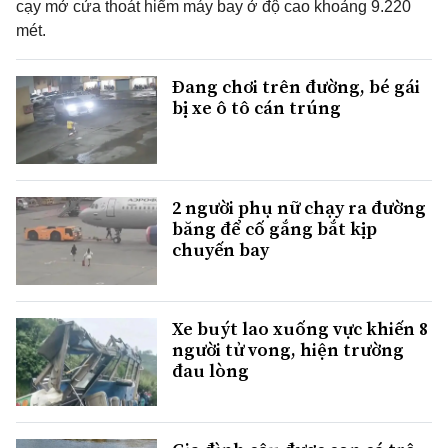
cạy mở cửa thoát hiểm máy bay ở độ cao khoảng 9.220
mét.
Đang chơi trên đường, bé gái
bị xe ô tô cán trúng
2 người phụ nữ chạy ra đường
băng để cố gắng bắt kịp
chuyến bay
Xe buýt lao xuống vực khiến 8
người tử vong, hiện trường
đau lòng