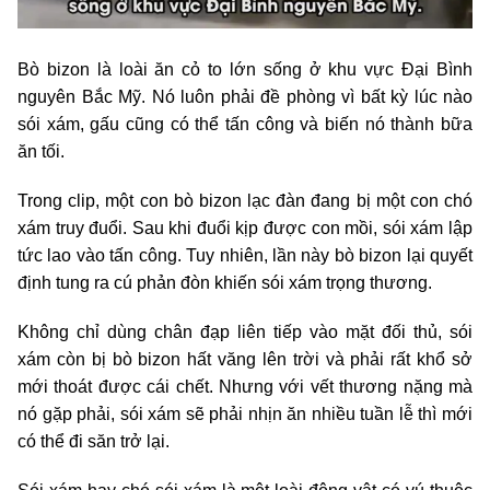
Bò bizon là loài ăn cỏ to lớn sống ở khu vực Đại Bình
nguyên Bắc Mỹ. Nó luôn phải đề phòng vì bất kỳ lúc nào
sói xám, gấu cũng có thể tấn công và biến nó thành bữa
ăn tối.
Trong clip, một con bò bizon lạc đàn đang bị một con chó
xám truy đuổi. Sau khi đuổi kịp được con mồi, sói xám lập
tức lao vào tấn công. Tuy nhiên, lần này bò bizon lại quyết
định tung ra cú phản đòn khiến sói xám trọng thương.
Không chỉ dùng chân đạp liên tiếp vào mặt đối thủ, sói
xám còn bị bò bizon hất văng lên trời và phải rất khổ sở
mới thoát được cái chết. Nhưng với vết thương nặng mà
nó gặp phải, sói xám sẽ phải nhịn ăn nhiều tuần lễ thì mới
có thể đi săn trở lại.