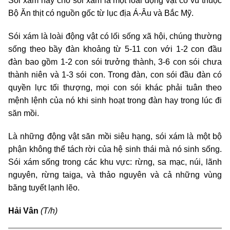
Sói xám hay chó sói xám là một loài động vật có vú thuộc
Bộ Ăn thịt có nguồn gốc từ lục địa Á-Âu và Bắc Mỹ.
Sói xám là loài động vật có lối sống xã hội, chúng thường
sống theo bầy đàn khoảng từ 5-11 con với 1-2 con đầu
đàn bao gồm 1-2 con sói trưởng thành, 3-6 con sói chưa
thành niên và 1-3 sói con. Trong đàn, con sói đầu đàn có
quyền lực tối thượng, mọi con sói khác phải tuân theo
mệnh lệnh của nó khi sinh hoạt trong đàn hay trong lúc đi
săn mồi.
Là những động vật săn mồi siêu hạng, sói xám là một bộ
phận không thể tách rời của hệ sinh thái mà nó sinh sống.
Sói xám sống trong các khu vực: rừng, sa mạc, núi, lãnh
nguyên, rừng taiga, và thảo nguyên và cả những vùng
băng tuyết lạnh lẽo.
Hải Vân
(T/h)