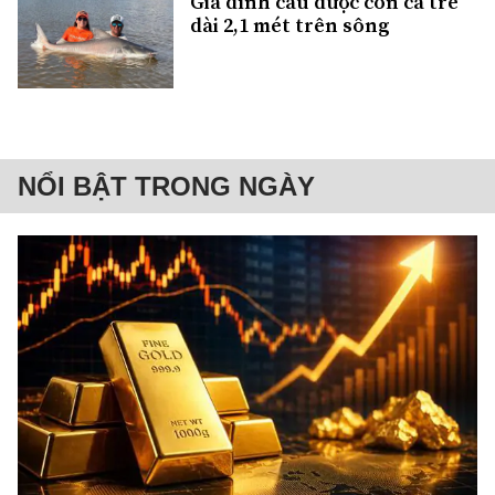
Gia đình câu được con cá trê
dài 2,1 mét trên sông
NỔI BẬT TRONG NGÀY