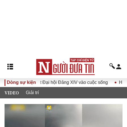
ưa Nghị quyết Đại hội Đảng XIV vào cuộc sống
Dòng sự kiện
Hướng tới
VIDEO
Giải trí