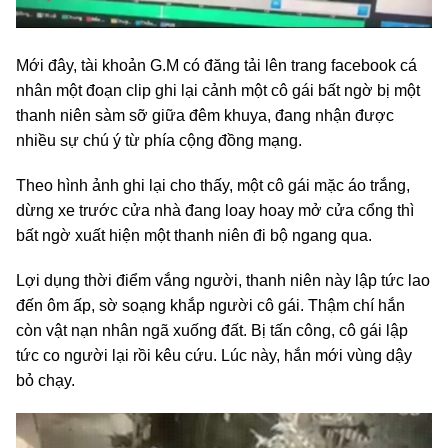
Mới đây, tài khoản G.M có đăng tải lên trang facebook cá
nhân một đoạn clip ghi lại cảnh một cô gái bất ngờ bị một
thanh niên sàm sỡ giữa đêm khuya, đang nhận được
nhiều sự chú ý từ phía cộng đồng mạng.
Theo hình ảnh ghi lại cho thấy, một cô gái mặc áo trắng,
dừng xe trước cửa nhà đang loay hoay mở cửa cổng thì
bất ngờ xuất hiện một thanh niên đi bộ ngang qua.
Lợi dụng thời điểm vắng người, thanh niên này lập tức lao
đến ôm ấp, sờ soạng khắp người cô gái. Thậm chí hắn
còn vật nạn nhân ngã xuống đất. Bị tấn công, cô gái lập
tức co người lại rồi kêu cứu. Lúc này, hắn mới vùng dậy
bỏ chạy.