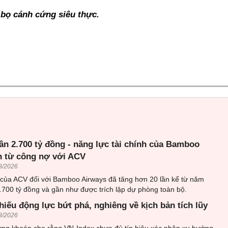
 bọ cánh cứng siêu thực.
ần 2.700 tỷ đồng - năng lực tài chính của Bamboo
n từ công nợ với ACV
8/2026
 của ACV đối với Bamboo Airways đã tăng hơn 20 lần kể từ năm
.700 tỷ đồng và gần như được trích lập dự phòng toàn bộ.
hiếu động lực bứt phá, nghiêng về kịch bản tích lũy
8/2026
ứng khoán cho rằng VN-Index chưa đủ tín hiệu xác nhận xu hướng