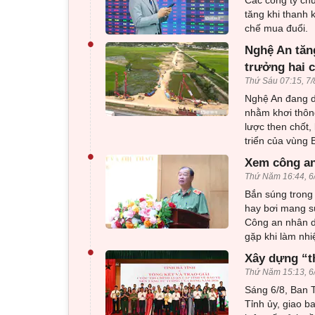
tăng khi thanh 
chế mua đuổi.
•
Nghệ An tăng
trưởng hai 
Thứ Sáu 07:15, 7/
Nghệ An đang dồ
nhằm khơi thông
lược then chốt,
triển của vùng
•
Xem công an
Thứ Năm 16:44, 6
Bắn súng trong 
hay bơi mang sú
Công an nhân d
gặp khi làm nhi
•
Xây dựng “t
Thứ Năm 15:13, 6
Sáng 6/8, Ban T
Tỉnh ủy, giao b