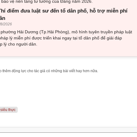
về bảo vệ nền tảng tư tưởng của Đảng năm 2026.
hí điểm đưa luật sư đến tổ dân phố, hỗ trợ miễn phí
ân
/8/2026
i phường Hải Dương (Tp.Hải Phòng), mô hình tuyên truyền pháp luật
pháp lý miễn phí được triển khai ngay tại tổ dân phố để giải đáp
 lý cho người dân.
 thêm động lực cho tác giả có những bài viết hay hơn nữa.
siêu thực