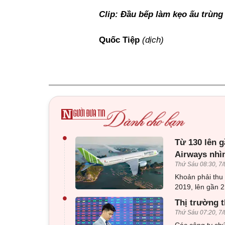
Clip: Đầu bếp làm kẹo ấu trùng
Quốc Tiệp
(dịch)
•
Từ 130 lên g
Airways nhì
Thứ Sáu 08:30, 7/
Khoản phải thu
2019, lên gần 2
•
Thị trường t
Thứ Sáu 07:20, 7/
Các công ty ch