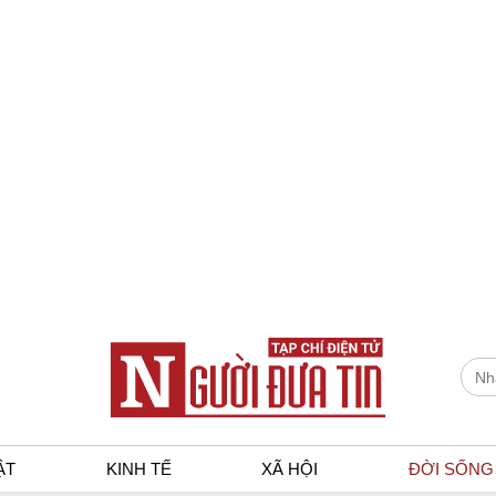
ẬT
KINH TẾ
XÃ HỘI
ĐỜI SỐNG