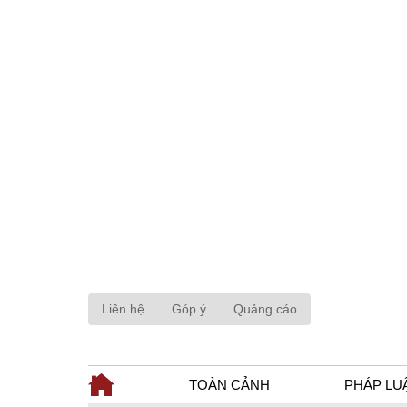
Liên hệ
Góp ý
Quảng cáo
TOÀN CẢNH
PHÁP LU