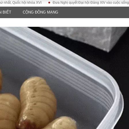
uốc hội khóa XVI
Đưa Nghị quyết Đại hội Đảng XIV vào cuộc sống
Hư
N BIẾT
CỘNG ĐỒNG MẠNG
LUẬT
KINH TẾ
XÃ HỘI
ảy pháp
Bất động sản
Dân sinh
Tài chính - Ngân
Giáo dục
luật gia
hàng
Văn hoá
ều tra
Kinh tế vĩ mô
Môi trườn
i công dân
Hồ sơ doanh
Giao thông
nghiệp
- Hình sự
Xu hướng thị
trường
Tiêu dùng và dư
luận
Công nghệ
US