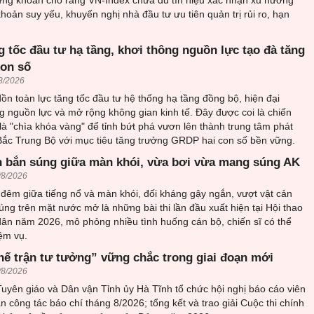
khoản suy yếu, khuyến nghị nhà đầu tư ưu tiên quản trị rủi ro, hạn
 tốc đầu tư hạ tầng, khơi thông nguồn lực tạo đà tăng
con số
8/2026
n toàn lực tăng tốc đầu tư hệ thống hạ tầng đồng bộ, hiện đại
 nguồn lực và mở rộng không gian kinh tế. Đây được coi là chiến
 là "chìa khóa vàng" để tỉnh bứt phá vươn lên thành trung tâm phát
 Bắc Trung Bộ với mục tiêu tăng trưởng GRDP hai con số bền vững.
 bắn súng giữa màn khói, vừa bơi vừa mang súng AK
/8/2026
đêm giữa tiếng nổ và màn khói, đối kháng gậy ngắn, vượt vật cản
ng trên mặt nước mở là những bài thi lần đầu xuất hiện tại Hội thao
ân năm 2026, mô phỏng nhiều tình huống cán bộ, chiến sĩ có thể
ệm vụ.
hế trận tư tưởng” vững chắc trong giai đoạn mới
/8/2026
uyên giáo và Dân vận Tỉnh ủy Hà Tĩnh tổ chức hội nghị báo cáo viên
an công tác báo chí tháng 8/2026; tổng kết và trao giải Cuộc thi chính