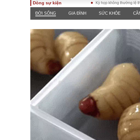
Dòng sự kiện
Kỳ họp không thường lệ thứ nhất, Q
ĐỜI SỐNG
GIA ĐÌNH
SỨC KHỎE
CẦ
TOÀN CẢNH
PHÁP 
Tiêu điểm
Dòng ch
luật
Chính sách
Góc nhìn 
Sự kiện
Hồ sơ đi
Đối thoại
Tiếng nó
Thế giới
An ninh 
ĐA CHIỀU
INFOC
Quan điểm