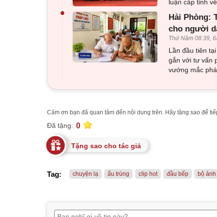
luận cấp tỉnh 
•
Hải Phòng: T
cho người d
Thứ Năm 08:39, 6
Lần đầu tiên tạ
gắn với tư vấn 
vướng mắc pháp
Cảm ơn bạn đã quan tâm đến nội dung trên. Hãy tặng sao để tiếp
0
Đã tặng:
Tặng sao cho tác giả
Tag:
chuyện lạ
ấu trùng
clip hot
đầu bếp
bộ ảnh 