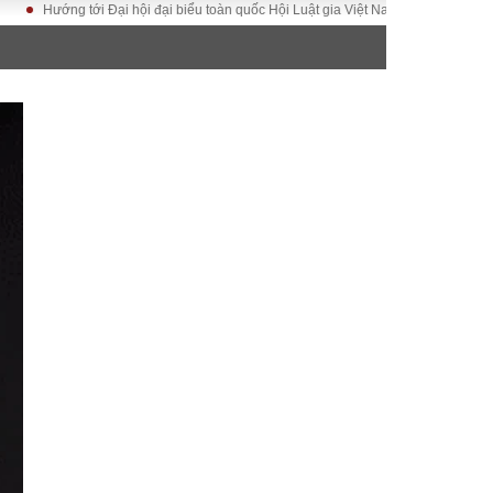
ớng tới Đại hội đại biểu toàn quốc Hội Luật gia Việt Nam lần thứ XV
Chiến 
ĐỜI SỐNG
Gia đình
Sức khỏe
Cần biết
g
Cộng đồng mạng
 – Đô thị