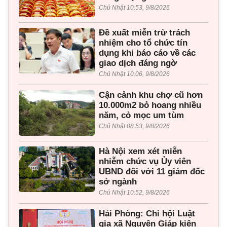
Chủ Nhật 10:53, 9/8/2026
Đề xuất miễn trừ trách
nhiệm cho tổ chức tín
dụng khi báo cáo về các
giao dịch đáng ngờ
Chủ Nhật 10:06, 9/8/2026
Cận cảnh khu chợ cũ hơn
10.000m2 bỏ hoang nhiều
năm, cỏ mọc um tùm
Chủ Nhật 08:53, 9/8/2026
Hà Nội xem xét miễn
nhiễm chức vụ Ủy viên
UBND đối với 11 giám đốc
sở ngành
Chủ Nhật 10:52, 9/8/2026
Hải Phòng: Chi hội Luật
gia xã Nguyên Giáp kiện