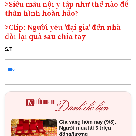
>Siêu mẫu nội y tập như thế nào để
thân hình hoàn hảo?
>Clip: Người yêu 'đại gia' đến nhà
đòi lại quà sau chia tay
S.T
0
Giá vàng hôm nay (9/8):
Người mua lãi 3 triệu
đồng/lượng