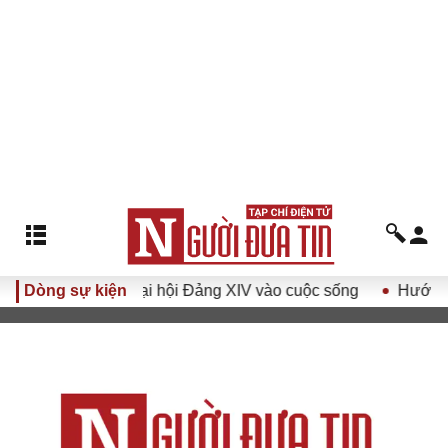
 Nghị quyết Đại hội Đảng XIV vào cuộc sống
Dòng sự kiện
Hướng tới Đạ