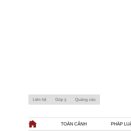
Liên hệ
Góp ý
Quảng cáo
TOÀN CẢNH
PHÁP LU