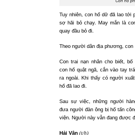
Con hổ ph
Tuy nhiên, con hổ dữ đã lao tới
sợ hãi bỏ chạy. May mắn là co
quay đầu bỏ đi.
Theo người dân địa phương, con 
Con trai nạn nhân cho biết, bố
con hổ quật ngã, cắn vào tay trá
ra ngoài. Khi thấy có người xuất
hổ đã lao đi.
Sau sự việc, những người hà
đưa người đàn ông bị hổ tấn côn
viện. Người này vẫn đang được đi
(t/h)
Hải Vân