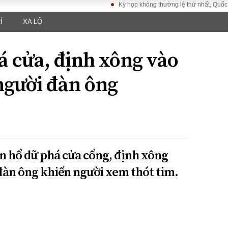
Kỳ họp không thường lệ thứ nhất, Quốc hội khó
Í
XA LỘ
LUẬT
KINH TẾ
XÃ HỘI
ảy pháp
Bất động sản
Dân sinh
á cửa, định xông vào
Tài chính - Ngân
Giáo dục
luật gia
hàng
Văn hoá
người đàn ông
ều tra
Kinh tế vĩ mô
Môi trườn
i công dân
Hồ sơ doanh
Giao thông
nghiệp
- Hình sự
Xu hướng thị
trường
Tiêu dùng và dư
on hổ dữ phá cửa cổng, định xông
luận
đàn ông khiến người xem thót tim.
Công nghệ
US