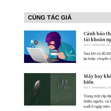
CÙNG TÁC GIẢ
Cảnh báo th
tài khoản n
Thứ 5, 06/08/2026 | 04
Sau khi có đủ th
lại hoặc chuyển
Máy bay khô
biển
Thứ 5, 06/08/2026 | 03
Trong một clip đ
nhiều người, cá
suốt 6 ngày trê