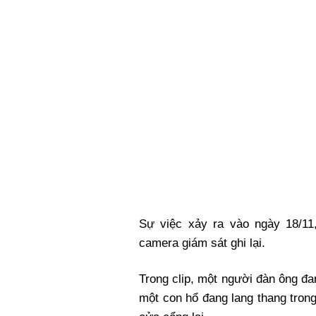
Xi nhan Trái Phải
Bạn đọc viết
Sự việc xảy ra vào ngày 18/11
camera giám sát ghi lại.
Trong clip, một người đàn ông đa
một con hổ đang lang thang tron