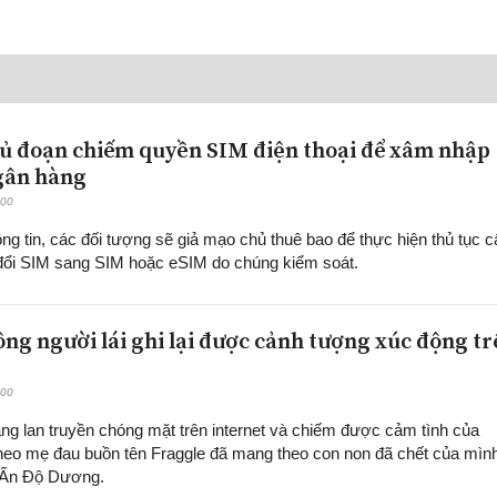
ủ đoạn chiếm quyền SIM điện thoại để xâm nhập
gân hàng
:00
ông tin, các đối tượng sẽ giả mạo chủ thuê bao để thực hiện thủ tục c
 đổi SIM sang SIM hoặc eSIM do chúng kiểm soát.
ng người lái ghi lại được cảnh tượng xúc động t
:00
ang lan truyền chóng mặt trên internet và chiếm được cảm tình của
 heo mẹ đau buồn tên Fraggle đã mang theo con non đã chết của mìn
n Ấn Độ Dương.