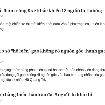
lái đâm trúng 8 xe khác khiến 13 người bị thương
:42
ắc một chiếc xe tải mất kiểm soát đâm vào 8 phương tiện, khiến ít n
ng.
 cơ sở "hô biến" gạo không rõ nguồn gốc thành gạ
:29
c lượng chức năng phát hiện tại cả hai cơ sở, các nhân viên đang th
hiết, đóng gói gạo không rõ nguồn gốc vào bao bì mang nhãn hiệu gạ
nghiệp tư nhân Hồ Quang Trí.
ọ hàng biến thành ẩu đả, 9 người bị khởi tố
:27