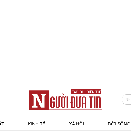
ẬT
KINH TẾ
XÃ HỘI
ĐỜI SỐNG