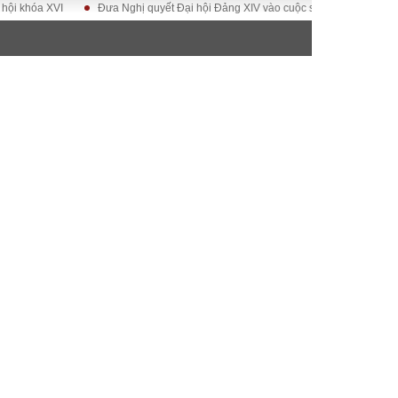
a XVI
Đưa Nghị quyết Đại hội Đảng XIV vào cuộc sống
Hướng tới Đại 
ĐỜI SỐNG
Gia đình
Sức khỏe
Cần biết
g
Cộng đồng mạng
 – Đô thị