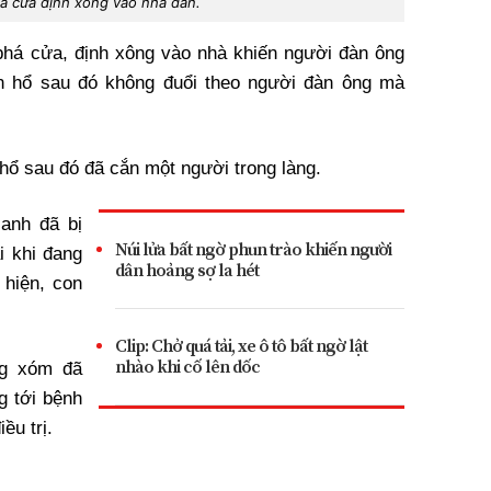
á cửa định xông vào nhà dân.
 phá cửa, định xông vào nhà khiến người đàn ông
n hổ sau đó không đuổi theo người đàn ông mà
hổ sau đó đã cắn một người trong làng.
 anh đã bị
Núi lửa bất ngờ phun trào khiến người
i khi đang
dân hoảng sợ la hét
 hiện, con
Clip: Chở quá tải, xe ô tô bất ngờ lật
nhào khi cố lên dốc
ng xóm đã
g tới bệnh
ều trị.