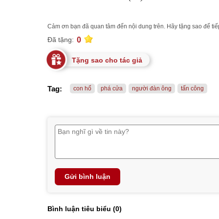
Cảm ơn bạn đã quan tâm đến nội dung trên. Hãy tặng sao để tiếp
0
Đã tặng:
Tặng sao cho tác giả
Tag:
con hổ
phá cửa
người đàn ông
tấn công
Gửi bình luận
Bình luận tiêu biểu (
0
)