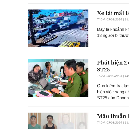
Xe tải mất 
Thứ 4, 05/08/2026 | 14
Đây là khoảnh kh
13 người bị thươ
Phát hiện 2
ST25
Thứ 4, 05/08/2026 | 14
Qua kiểm tra, lự
hiện việc sang c
ST25 của Doanh 
Mâu thuẫn h
Thứ 4, 05/08/2026 | 14