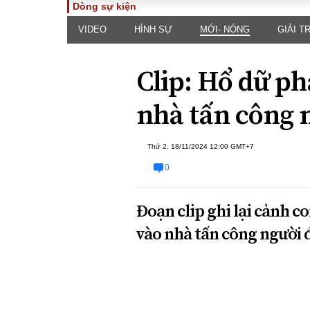
Dòng sự kiện
VIDEO
HÌNH SỰ
MỚI- NÓNG
GIẢI TR
TOÀN CẢNH
PHÁP 
Tiêu điểm
Dòng ch
Clip: Hổ dữ ph
luật
Chính sách
Góc nhìn 
Sự kiện
nhà tấn công 
Hồ sơ đi
Đối thoại
Tiếng nó
Thế giới
Thứ 2, 18/11/2024 12:00 GMT+7
An ninh 
0
Đoạn clip ghi lại cảnh c
vào nhà tấn công người 
ĐA CHIỀU
INFOC
Quan điểm