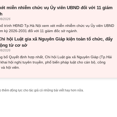
xét miễn nhiễm chức vụ Ủy viên UBND đối với 11 giám
h
/8/2026
ố trình HĐND Tp.Hà Nội xem xét miễn nhiễm chức vụ Ủy viên UBND
m kỳ 2026-2031 đối với 11 giám đốc sở ngành.
hi hội Luật gia xã Nguyên Giáp kiện toàn tổ chức, đẩy
ộng từ cơ sở
/8/2026
g bố Quyết định hợp nhất, Chi hội Luật gia xã Nguyên Giáp (Tp.Hải
 khai hội nghị tuyên truyền, phổ biến pháp luật cho cán bộ, công
 và hội viên.
 thêm động lực cho tác giả có những bài viết hay hơn nữa.