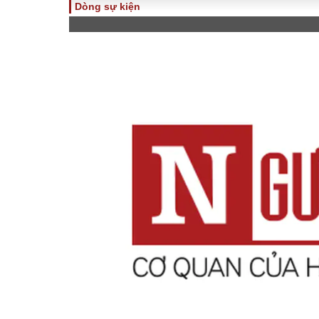
Dòng sự kiện
TOÀN CẢNH
PHÁP 
Tiêu điểm
Dòng ch
luật
Chính sách
Góc nhìn 
Sự kiện
Hồ sơ đi
Đối thoại
Tiếng nó
Thế giới
An ninh 
ĐA CHIỀU
INFOC
Quan điểm