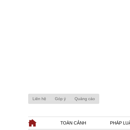
Liên hệ
Góp ý
Quảng cáo
TOÀN CẢNH
PHÁP LU