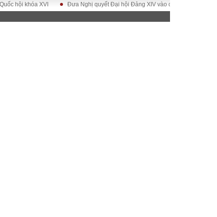
ội khóa XVI
Đưa Nghị quyết Đại hội Đảng XIV vào cuộc sống
Hướng tớ
ĐỜI SỐNG
Gia đình
Sức khỏe
Cần biết
g
Cộng đồng mạng
 – Đô thị