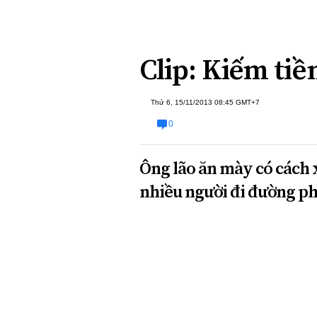
Xi nhan Trái Phải
Bạn đọc viết
Clip: Kiếm tiề
Thứ 6, 15/11/2013 08:45 GMT+7
0
Ông lão ăn mày có cách 
nhiều người đi đường ph