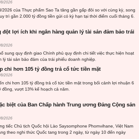
/8/2026
II/2026 của Thực phẩm Sao Ta tăng gần gấp đôi so với cùng kỳ, song
y trì gần 2.000 tỷ đồng tiền gửi có kỳ hạn tại thời điểm cuối tháng 6.
 đột lợi ích khi ngân hàng quản lý tài sản đảm bảo trái
/8/2026
 sung quy định giao Chính phủ quy định chi tiết việc thực hiện hoạt
n lý tài sản bảo đảm của trái phiếu doanh nghiệp.
 chi hơn 105 tỷ đồng trả cổ tức tiền mặt
/8/2026
n chi hơn 105 tỷ đồng trả cổ tức tiền mặt trong bối cảnh lợi nhuận 6
tỷ đồng, vượt 13% kế hoạch cả năm.
ặc biệt của Ban Chấp hành Trung ương Đảng Cộng sản
/8/2026
ơng tiếc Chủ tịch Quốc hội Lào Saysomphone Phomvihane, Việt Nam
ang theo nghi thức Quốc tang trong 2 ngày, từ ngày 10 đến ngày