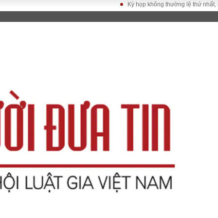
Kỳ họp không thường lệ thứ nhất, Quốc h
LUẬT
KINH TẾ
XÃ HỘI
ảy pháp
Bất động sản
Dân sinh
Tài chính - Ngân
Giáo dục
luật gia
hàng
Văn hoá
ều tra
Kinh tế vĩ mô
Môi trườn
i công dân
Hồ sơ doanh
Giao thông
nghiệp
- Hình sự
Xu hướng thị
trường
Tiêu dùng và dư
luận
Công nghệ
US