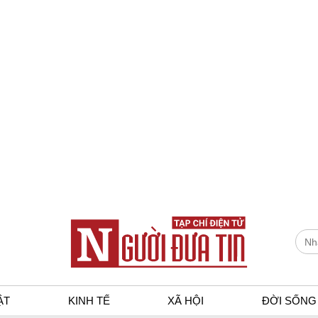
ẬT
KINH TẾ
XÃ HỘI
ĐỜI SỐNG