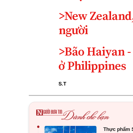
>New Zealand,
người
>Bão Haiyan -
ở Philippines
S.T
•
Thực phẩm Sa