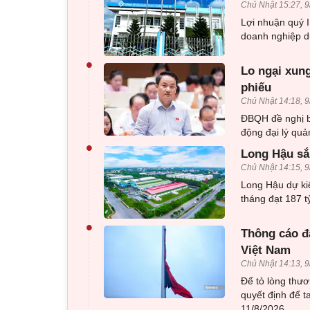
Chủ Nhật 15:27, 9
Lợi nhuận quý 
doanh nghiệp du
•
Lo ngại xung
phiếu
Chủ Nhật 14:18, 9
ĐBQH đề nghị bổ
động đại lý quả
•
Long Hậu sắp
Chủ Nhật 14:15, 9
Long Hậu dự kiế
tháng đạt 187 
•
Thông cáo đ
Việt Nam
Chủ Nhật 14:13, 9
Để tỏ lòng thư
quyết định để t
11/8/2026.