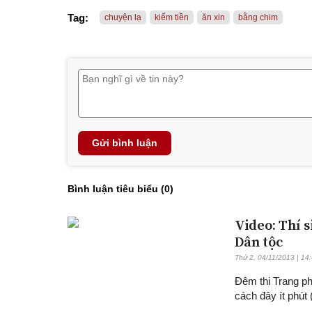
Tag:
chuyện lạ
kiếm tiền
ăn xin
bằng chim
Gửi bình luận
Bình luận tiêu biểu (
0
)
Video: Thí 
Dân tộc
Thứ 2, 04/11/2013 | 14
Đêm thi Trang ph
cách đây ít phút 