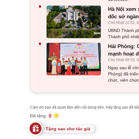
•
Hà Nội xem 
đốc sở ngàn
Chủ Nhật 10:52, 9
UBND Thành ph
Thành phố nhiệ
•
Hải Phòng: C
mạnh hoạt đ
Chủ Nhật 08:55, 9
Ngay sau lễ côn
Phòng) đã triển
chức, viên chức
Cảm ơn bạn đã quan tâm đến nội dung trên. Hãy tặng sao để tiếp
0
Đã tặng:
Tặng sao cho tác giả