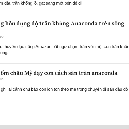
ầm đầu trăn khổng lồ, gạt sang một bên để đi.
g hồn đụng độ trăn khủng Anaconda trên sống
:00
 thuyền dọc sông Amazon bất ngờ chạm trán với một con trăn khổ
sông.
đốm châu Mỹ dạy con cách săn trăn anaconda
:00
ghi lại cảnh chú báo con lon ton theo mẹ trong chuyến đi săn đầu đời