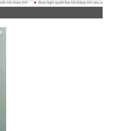
khóa XVI
Đưa Nghị quyết Đại hội Đảng XIV vào cuộc sống
Hướng tới Đ
ĐỜI SỐNG
Gia đình
Sức khỏe
Cần biết
g
Cộng đồng mạng
 – Đô thị