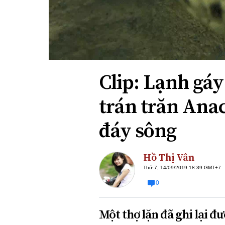
Xi nhan Trái Phải
Bạn đọc viết
Clip: Lạnh gá
trán trăn Ana
đáy sông
Hồ Thị Vân
Thứ 7, 14/09/2019 18:39 GMT+7
0
Một thợ lặn đã ghi lại 