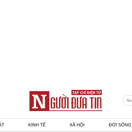
ẬT
KINH TẾ
XÃ HỘI
ĐỜI SỐNG