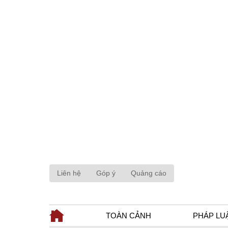
Liên hệ
Góp ý
Quảng cáo
TOÀN CẢNH
PHÁP LU