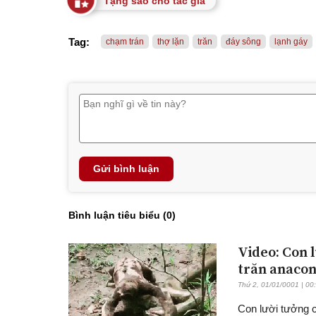
Tặng sao cho tác giả
Tag:
chạm trán
thợ lặn
trăn
đáy sông
lạnh gáy
Gửi bình luận
Bình luận tiêu biểu (
0
)
Video: Con l
trăn anacon
Thứ 2, 01/01/0001 | 00
Con lười tưởng c