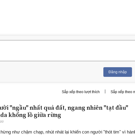
Đăng nhập
|
Sắp xếp theo lượt thích
Sắp xếp theo 
ười "ngầu" nhất quả đất, ngang nhiên "tạt đầu"
da khổng lồ giữa rừng
:00
hừng như chậm chạp, nhút nhát lại khiến con người "thót tim" vì hàn