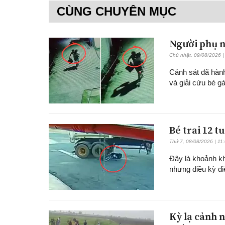
CÙNG CHUYÊN MỤC
Người phụ n
Chủ nhật, 09/08/2026 |
Cảnh sát đã hành
và giải cứu bé g
Bé trai 12 t
Thứ 7, 08/08/2026 | 11
Đây là khoảnh kh
nhưng điều kỳ di
Kỳ lạ cảnh n