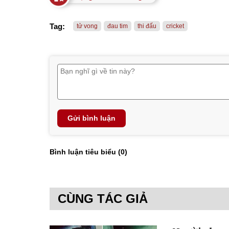
Tag:
tử vong
đau tim
thi đấu
cricket
Gửi bình luận
Bình luận tiêu biểu (
0
)
CÙNG TÁC GIẢ