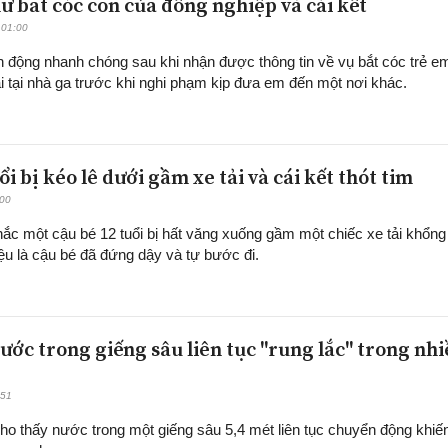
ữ bắt cóc con của đồng nghiệp và cái kết
 01:00
 động nhanh chóng sau khi nhận được thông tin về vụ bắt cóc trẻ e
ái tại nhà ga trước khi nghi phạm kịp đưa em đến một nơi khác.
uổi bị kéo lê dưới gầm xe tải và cái kết thót tim
:00
ắc một cậu bé 12 tuổi bị hất văng xuống gầm một chiếc xe tải khổng 
ệu là cậu bé đã đứng dậy và tự bước đi.
ước trong giếng sâu liên tục "rung lắc" trong nh
:51
cho thấy nước trong một giếng sâu 5,4 mét liên tục chuyển động khiế