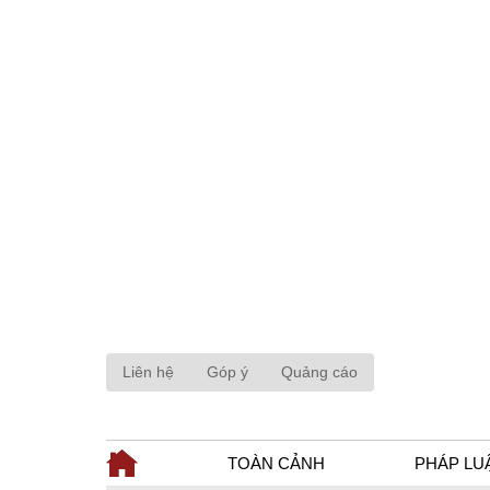
Liên hệ
Góp ý
Quảng cáo
TOÀN CẢNH
PHÁP LU