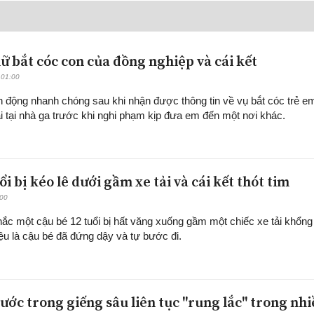
ữ bắt cóc con của đồng nghiệp và cái kết
 01:00
 động nhanh chóng sau khi nhận được thông tin về vụ bắt cóc trẻ e
ái tại nhà ga trước khi nghi phạm kịp đưa em đến một nơi khác.
uổi bị kéo lê dưới gầm xe tải và cái kết thót tim
:00
ắc một cậu bé 12 tuổi bị hất văng xuống gầm một chiếc xe tải khổng 
ệu là cậu bé đã đứng dậy và tự bước đi.
ước trong giếng sâu liên tục "rung lắc" trong nh