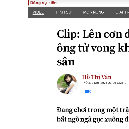
Dòng sự kiện
VIDEO
HÌNH SỰ
MỚI- NÓNG
GIẢI TR
TOÀN CẢNH
PHÁP 
Tiêu điểm
Dòng ch
Clip: Lên cơn 
luật
Chính sách
Góc nhìn 
Sự kiện
ông tử vong kh
Hồ sơ đi
Đối thoại
Tiếng nó
sân
Thế giới
An ninh 
Hồ Thị Vân
Thứ 3, 04/06/2024 21:06 GMT+7
0
Đang chơi trong một trận
ĐA CHIỀU
INFOC
bất ngờ ngã gục xuống đấ
Quan điểm