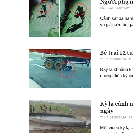
Người phụ n
Chủ nhật, 09/08/2026 |
Cảnh sát đã hành
và giải cứu bé g
Bé trai 12 t
Thứ 7, 08/08/2026 | 11
Đây là khoảnh kh
nhưng điều kỳ di
Kỳ lạ cảnh n
ngày
Thứ 7, 08/08/2026 | 09
Một video kỳ lạ 