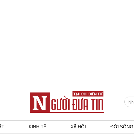
ẬT
KINH TẾ
XÃ HỘI
ĐỜI SỐNG