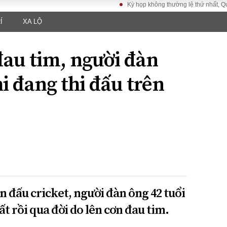
Kỳ họp không thường lệ thứ nhất, Quốc hội
Í
XA LỘ
LUẬT
KINH TẾ
XÃ HỘI
ảy pháp
Bất động sản
Dân sinh
đau tim, người đàn
Tài chính - Ngân
Giáo dục
luật gia
hàng
Văn hoá
i đang thi đấu trên
ều tra
Kinh tế vĩ mô
Môi trườn
i công dân
Hồ sơ doanh
Giao thông
nghiệp
- Hình sự
Xu hướng thị
trường
Tiêu dùng và dư
luận
Công nghệ
 đấu cricket, người đàn ông 42 tuổi
US
t rồi qua đời do lên cơn đau tim.