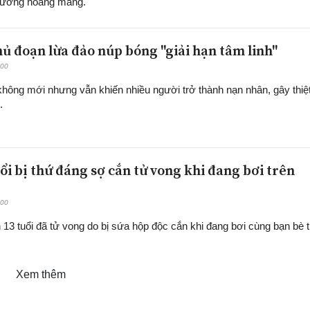
hương hoang mang.
hủ đoạn lừa đảo núp bóng "giải hạn tâm linh"
:00
không mới nhưng vẫn khiến nhiều người trở thành nạn nhân, gây thiệ
.
ổi bị thứ đáng sợ cắn tử vong khi đang bơi trên
:00
 13 tuổi đã tử vong do bị sứa hộp độc cắn khi đang bơi cùng bạn bè 
Xem thêm