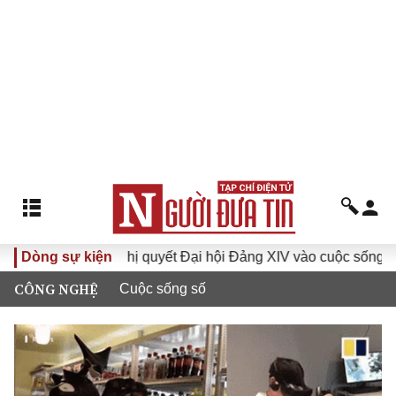
I
Dòng sự kiện
Đưa Nghị quyết Đại hội Đảng XIV vào cuộc sống
Hư
CÔNG NGHỆ
Cuộc sống số