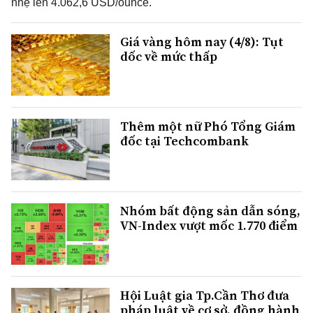
nhẹ lên 4.062,6 USD/ounce.
Giá vàng hôm nay (4/8): Tụt
dốc về mức thấp
Thêm một nữ Phó Tổng Giám
đốc tại Techcombank
Nhóm bất động sản dẫn sóng,
VN-Index vượt mốc 1.770 điểm
Hội Luật gia Tp.Cần Thơ đưa
pháp luật về cơ sở, đồng hành