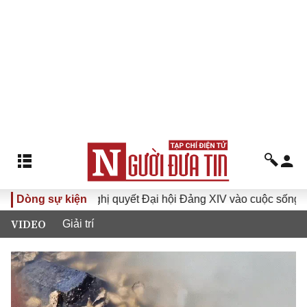
VI
Dòng sự kiện
Đưa Nghị quyết Đại hội Đảng XIV vào cuộc sống
H
VIDEO
Giải trí