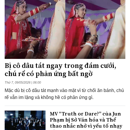
Bị cô dâu tát ngay trong đám cưới,
chú rể có phản ứng bất ngờ
Thứ 7, 09/05/2026 | 06:00
Mặc dù bị cô dâu tát mạnh vào mặt vì từ chối ăn bánh, chú
rể vẫn im lặng và không hề có phản ứng gì.
MV “Truth or Dare?” của Jun
Phạm bị Sở Văn hóa và Thể
thao nhắc nhở vì yếu tố nhạy