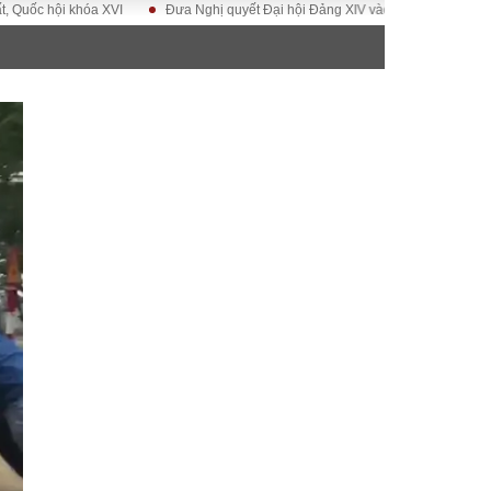
hội khóa XVI
Đưa Nghị quyết Đại hội Đảng XIV vào cuộc sống
Hướng t
ĐỜI SỐNG
Gia đình
Sức khỏe
Cần biết
g
Cộng đồng mạng
 – Đô thị