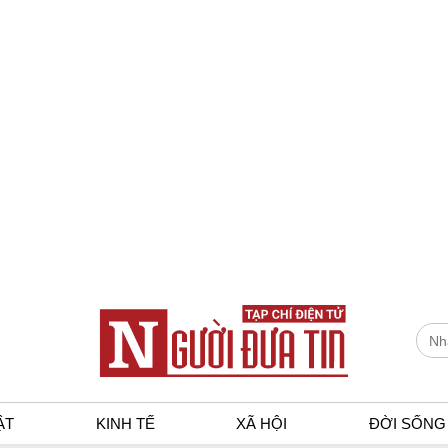
ẬT
KINH TẾ
XÃ HỘI
ĐỜI SỐNG