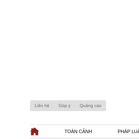
Liên hệ
Góp ý
Quảng cáo
TOÀN CẢNH
PHÁP LU