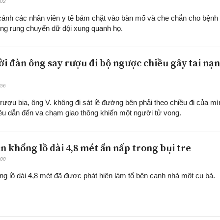
:02
i cảnh các nhân viên y tế bám chặt vào bàn mổ và che chắn cho bệnh
òng rung chuyển dữ dội xung quanh họ.
ời đàn ông say rượu đi bộ ngược chiều gây tai nạn
:56
rượu bia, ông V. không đi sát lề đường bên phải theo chiều đi của mì
ều dẫn đến va chạm giao thông khiến một người tử vong.
n khổng lồ dài 4,8 mét ẩn nấp trong bụi tre
:00
ng lồ dài 4,8 mét đã được phát hiện làm tổ bên cạnh nhà một cụ bà.