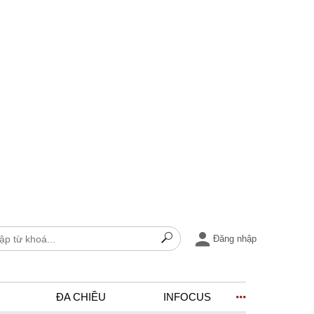
Đăng nhập
ĐA CHIỀU
INFOCUS