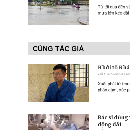
Từ tối qua đến s
mưa lớn kéo dài 
CÙNG TÁC GIẢ
Khởi tố Khá
Thứ 6, 07/08/2026 | 18
Xuất phát từ tran
phản cảm, xúc p
Bác sĩ dùng
động đất