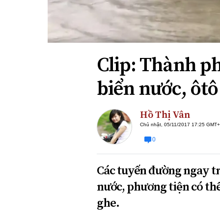
Xi nhan Trái Phải
Bạn đọc viết
Clip: Thành p
biển nước, ôt
Hồ Thị Vân
Chủ nhật, 05/11/2017 17:25 GMT
0
Các tuyến đường ngay tr
nước, phương tiện có th
ghe.