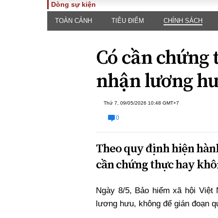
Dòng sự kiện
TOÀN CẢNH
TIÊU ĐIỂM
CHÍNH SÁCH
TOÀN CẢNH
PHÁP 
Tiêu điểm
Dòng ch
Có cần chứng 
luật
Chính sách
Góc nhìn 
Sự kiện
nhận lương h
Hồ sơ đi
Đối thoại
Tiếng nó
Thế giới
Thứ 7, 09/05/2026 10:48 GMT+7
An ninh 
0
Theo quy định hiện hàn
cần chứng thực hay khô
Ngày 8/5, Bảo hiểm xã hội Việt 
ĐA CHIỀU
INFOC
lương hưu, không để gián đoạn q
Quan điểm