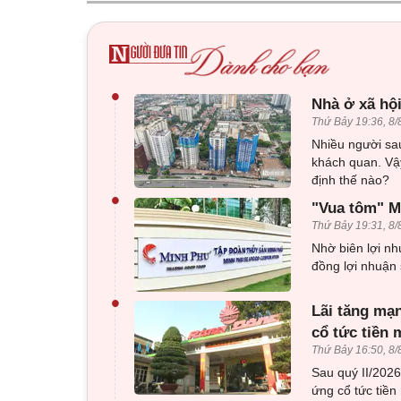
•
Nhà ở xã hội
Thứ Bảy 19:36, 8/
Nhiều người sau
khách quan. Vậy
định thế nào?
•
"Vua tôm" Mi
Thứ Bảy 19:31, 8/
Nhờ biên lợi nh
đồng lợi nhuận 
•
Lãi tăng mạn
cổ tức tiền 
Thứ Bảy 16:50, 8/
Sau quý II/202
ứng cổ tức tiền 