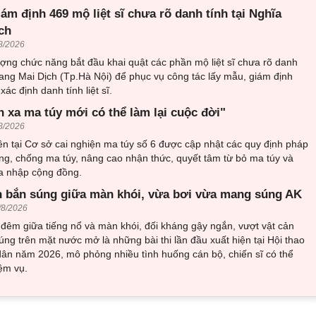
iám định 469 mộ liệt sĩ chưa rõ danh tính tại Nghĩa
ch
8/2026
ượng chức năng bắt đầu khai quật các phần mộ liệt sĩ chưa rõ danh
trang Mai Dịch (Tp.Hà Nội) để phục vụ công tác lấy mẫu, giám định
ác định danh tính liệt sĩ.
h xa ma túy mới có thể làm lại cuộc đời"
8/2026
n tại Cơ sở cai nghiện ma túy số 6 được cập nhật các quy định pháp
ng, chống ma túy, nâng cao nhận thức, quyết tâm từ bỏ ma túy và
òa nhập cộng đồng.
 bắn súng giữa màn khói, vừa bơi vừa mang súng AK
/8/2026
đêm giữa tiếng nổ và màn khói, đối kháng gậy ngắn, vượt vật cản
ng trên mặt nước mở là những bài thi lần đầu xuất hiện tại Hội thao
ân năm 2026, mô phỏng nhiều tình huống cán bộ, chiến sĩ có thể
ệm vụ.