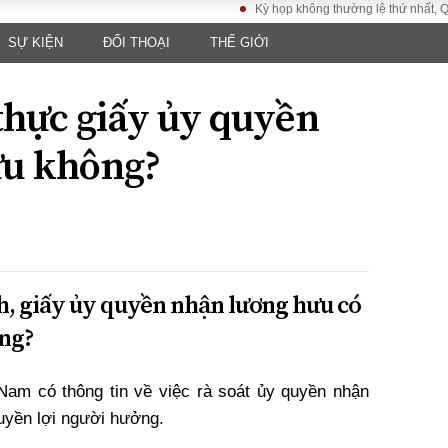
Kỳ họp không thường lệ thứ nhất, Quốc hội
SỰ KIỆN
ĐỐI THOẠI
THẾ GIỚI
LUẬT
KINH TẾ
XÃ HỘI
ảy pháp
Bất động sản
Dân sinh
thực giấy ủy quyền
Tài chính - Ngân
Giáo dục
luật gia
hàng
Văn hoá
ưu không?
ều tra
Kinh tế vĩ mô
Môi trườn
i công dân
Hồ sơ doanh
Giao thông
nghiệp
- Hình sự
Xu hướng thị
trường
Tiêu dùng và dư
h, giấy ủy quyền nhận lương hưu có
luận
ng?
Công nghệ
Nam có thông tin về việc rà soát ủy quyền nhận
US
uyền lợi người hưởng.