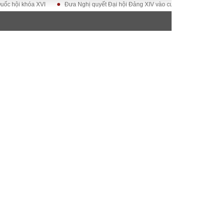
 khóa XVI
Đưa Nghị quyết Đại hội Đảng XIV vào cuộc sống
Hướng tới 
ĐỜI SỐNG
Gia đình
Sức khỏe
Cần biết
g
Cộng đồng mạng
 – Đô thị