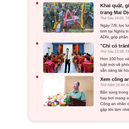
•
Khai quật, g
trang Mai Dị
Thứ Sáu 16:05, 7/
Ngày 7/8, lực l
tính tại Nghĩa 
ADN, góp phần x
•
"Chỉ có trán
Thứ Sáu 13:58, 7/
Hơn 100 học viê
luật mới về phò
sẵn sàng tái h
•
Xem công an
Thứ Năm 16:44, 6
Bắn súng trong 
hay bơi mang sú
Công an nhân d
gặp khi làm nhi