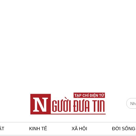
ẬT
KINH TẾ
XÃ HỘI
ĐỜI SỐNG