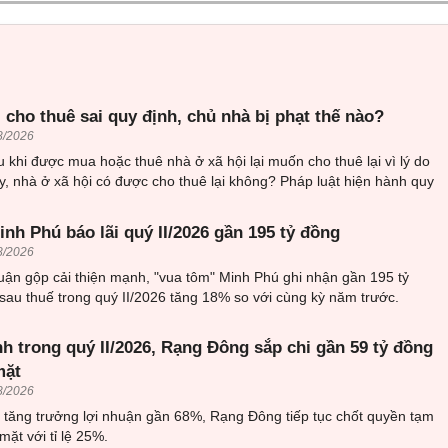
 cho thuê sai quy định, chủ nhà bị phạt thế nào?
8/2026
 khi được mua hoặc thuê nhà ở xã hội lại muốn cho thuê lại vì lý do
, nhà ở xã hội có được cho thuê lại không? Pháp luật hiện hành quy
nh Phú báo lãi quý II/2026 gần 195 tỷ đồng
8/2026
uận gộp cải thiện mạnh, "vua tôm" Minh Phú ghi nhận gần 195 tỷ
sau thuế trong quý II/2026 tăng 18% so với cùng kỳ năm trước.
h trong quý II/2026, Rạng Đông sắp chi gần 59 tỷ đồng
mặt
8/2026
6 tăng trưởng lợi nhuận gần 68%, Rạng Đông tiếp tục chốt quyền tạm
mặt với tỉ lệ 25%.