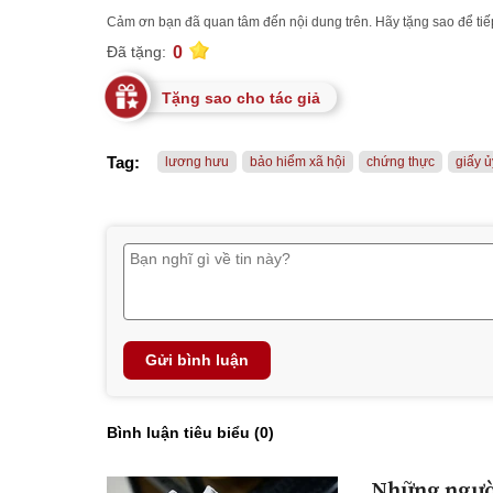
Cảm ơn bạn đã quan tâm đến nội dung trên. Hãy tặng sao để tiếp
0
Đã tặng:
Tặng sao cho tác giả
Tag:
lương hưu
bảo hiểm xã hội
chứng thực
giấy 
Gửi bình luận
Bình luận tiêu biểu (
0
)
Những người