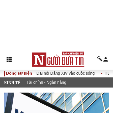
 Nghị quyết Đại hội Đảng XIV vào cuộc sống
Dòng sự kiện
Hướng tới Đ
KINH TẾ
Tài chính - Ngân hàng