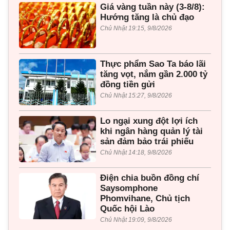
Giá vàng tuần này (3-8/8):
Hướng tăng là chủ đạo
Chủ Nhật 19:15, 9/8/2026
Thực phẩm Sao Ta báo lãi
tăng vọt, nắm gần 2.000 tỷ
đồng tiền gửi
Chủ Nhật 15:27, 9/8/2026
Lo ngại xung đột lợi ích
khi ngân hàng quản lý tài
sản đảm bảo trái phiếu
Chủ Nhật 14:18, 9/8/2026
Điện chia buồn đồng chí
Saysomphone
Phomvihane, Chủ tịch
Quốc hội Lào
Chủ Nhật 19:09, 9/8/2026