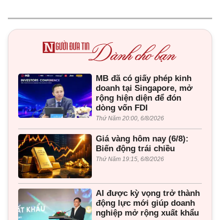
MB đã có giấy phép kinh
doanh tại Singapore, mở
rộng hiện diện để đón
dòng vốn FDI
Thứ Năm 20:00, 6/8/2026
Giá vàng hôm nay (6/8):
Biến động trái chiều
Thứ Năm 19:15, 6/8/2026
AI được kỳ vọng trở thành
động lực mới giúp doanh
nghiệp mở rộng xuất khẩu