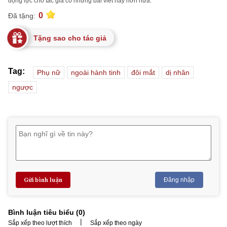
động lực cho tác giả có những bài viết hay hơn nữa.
0
Đã tặng:
Tặng sao cho tác giả
Tag:
Phụ nữ
ngoài hành tinh
đôi mắt
dị nhân
ngược
Gửi bình luận
Đăng nhập
Bình luận tiêu biểu (
0
)
|
Sắp xếp theo lượt thích
Sắp xếp theo ngày