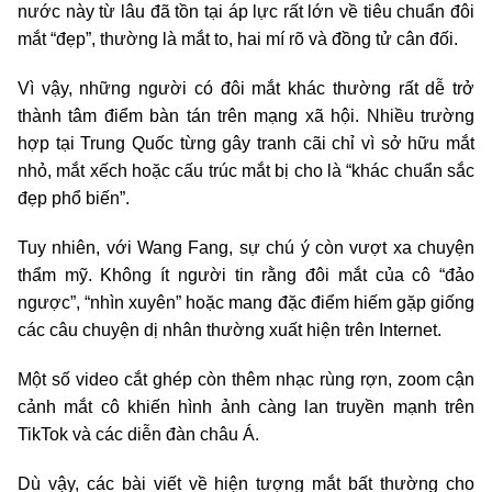
nước này từ lâu đã tồn tại áp lực rất lớn về tiêu chuẩn đôi
mắt “đẹp”, thường là mắt to, hai mí rõ và đồng tử cân đối.
Vì vậy, những người có đôi mắt khác thường rất dễ trở
thành tâm điểm bàn tán trên mạng xã hội. Nhiều trường
hợp tại Trung Quốc từng gây tranh cãi chỉ vì sở hữu mắt
nhỏ, mắt xếch hoặc cấu trúc mắt bị cho là “khác chuẩn sắc
đẹp phổ biến”.
Tuy nhiên, với Wang Fang, sự chú ý còn vượt xa chuyện
thẩm mỹ. Không ít người tin rằng đôi mắt của cô “đảo
ngược”, “nhìn xuyên” hoặc mang đặc điểm hiếm gặp giống
các câu chuyện dị nhân thường xuất hiện trên Internet.
Một số video cắt ghép còn thêm nhạc rùng rợn, zoom cận
cảnh mắt cô khiến hình ảnh càng lan truyền mạnh trên
TikTok và các diễn đàn châu Á.
Dù vậy, các bài viết về hiện tượng mắt bất thường cho