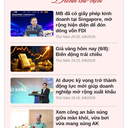
MB đã có giấy phép kinh
doanh tại Singapore, mở
rộng hiện diện để đón
dòng vốn FDI
Thứ Năm 20:00, 6/8/2026
Giá vàng hôm nay (6/8):
Biến động trái chiều
Thứ Năm 19:15, 6/8/2026
AI được kỳ vọng trở thành
động lực mới giúp doanh
nghiệp mở rộng xuất khẩu
Thứ Năm 18:16, 6/8/2026
Xem công an bắn súng
giữa màn khói, vừa bơi
vừa mang súng AK