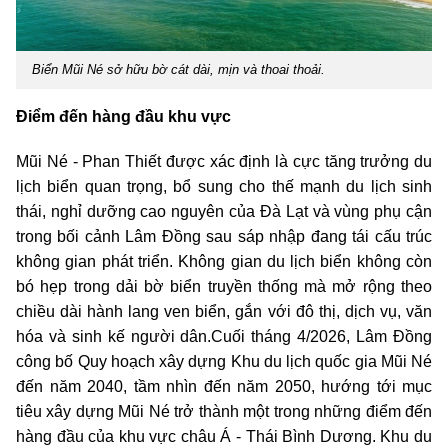
Biển Mũi Né sở hữu bờ cát dài, mịn và thoai thoải.
Điểm đến hàng đầu khu vực
Mũi Né - Phan Thiết được xác định là cực tăng trưởng du
lịch biển quan trọng, bổ sung cho thế mạnh du lịch sinh
thái, nghỉ dưỡng cao nguyên của Đà Lạt và vùng phụ cận
trong bối cảnh Lâm Đồng sau sáp nhập đang tái cấu trúc
không gian phát triển. Không gian du lịch biển không còn
bó hẹp trong dải bờ biển truyền thống mà mở rộng theo
chiều dài hành lang ven biển, gắn với đô thị, dịch vụ, văn
hóa và sinh kế người dân.Cuối tháng 4/2026, Lâm Đồng
công bố Quy hoạch xây dựng Khu du lịch quốc gia Mũi Né
đến năm 2040, tầm nhìn đến năm 2050, hướng tới mục
tiêu xây dựng Mũi Né trở thành một trong những điểm đến
hàng đầu của khu vực châu Á - Thái Bình Dương. Khu du