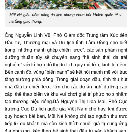
Mũi Né giàu tiềm năng du lịch nhưng chưa hút khách quốc tế vì
hạ tầng giao thông.
Ông Nguyễn Linh Vũ, Phó Giám đốc Trung tâm Xúc tiến
Đầu tư, Thương mại và Du lịch tỉnh Lâm Đồng cho biết
trong “những mảnh ghép chiến lược”, các sản phẩm nghỉ
dưỡng thuần túy sẽ chuyển sang “hệ sinh thái đa trải
nghiệm” với tổ hợp đô thị du lịch quy mô lớn, kinh tế đêm.
Bên cạnh đó, vùng “biển xanh” sẽ kết nối mạnh mẽ với trục
tăng trưởng phía đông. Trong giai đoạn đầu, tỉnh thu hút
nhà đầu tư chiến lược lớn cho các dự án nghỉ dưỡng cao
cấp, thể thao biển và khu vui chơi giải trí phức hợp nhằm
tạo thương hiệu riêng.Bà Nguyễn Thị Hoa Mai, Phó Cục
trưởng Cục Du lịch quốc gia Việt Nam cho hay, khi được
quy hoạch bài bản, Mũi Né không chỉ tạo nguồn thu trực
tiếp từ du khách mà còn kích thích chuỗi giá trị cung ứng
địa phương, kéo theo hệ sinh thái đầu tư vào khách sạn,