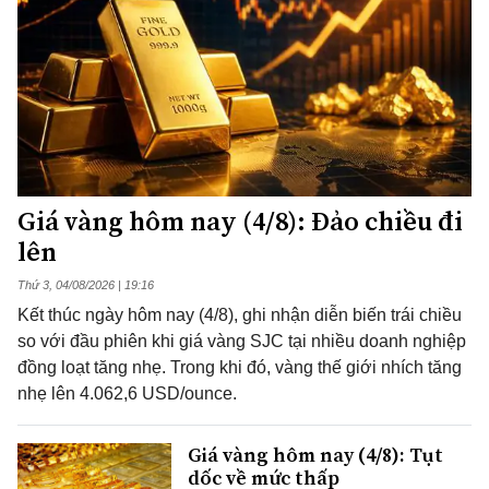
Giá vàng hôm nay (4/8): Đảo chiều đi
lên
Thứ 3, 04/08/2026 | 19:16
Kết thúc ngày hôm nay (4/8), ghi nhận diễn biến trái chiều
so với đầu phiên khi giá vàng SJC tại nhiều doanh nghiệp
đồng loạt tăng nhẹ. Trong khi đó, vàng thế giới nhích tăng
nhẹ lên 4.062,6 USD/ounce.
Giá vàng hôm nay (4/8): Tụt
dốc về mức thấp