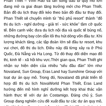
Phan Thiết – Vĩnh Hảo và làn sóng đầu tư quy mô lớn
đang mở ra giai đoạn tăng trưởng mới cho Phan Thiết.
Bản đồ du lịch thay đổi kéo theo bản đồ đầu tư thay đổi.
Phan Thiết sẽ chuyển mình từ "thủ phủ resort" thành "đô
thị du lịch - nghỉ dưỡng - giải trí - sức khỏe" tầm cỡ quốc
tế. Bên cạnh việc đưa du lịch nội địa và quốc tế bùng nổ,
những đường bay còn dẫn lối thu hút dòng vốn đầu tư. Khi
lượng khách tăng, các tập đoàn lớn sẽ đầu tư resort, khu
vui chơi, đô thị du lịch. Điều này đã từng xảy ra ở Phú
Quốc, Đà Nẵng và Hạ Long. Từ đó thay đổi diện mạo đô
thị, kinh tế - xã hội khu vực.Thời gian qua, Phan Thiết ghi
nhận sự hiện diện của nhiều “sếu đầu đàn” lớn như
Novaland, Sun Group, Eras Land hay Sunshine Group với
loạt dự án quy mô. Trong đó, Novaland đã phát triển tổ
hợp đô thị du lịch NovaWorld Phan Thiết, Eras Land
hướng đến mô hình nghỉ dưỡng kết hợp khai thác vận
hành thực tế với dự án Costamigo. Đáng chú ý, Sun
Group đang nghiên cứu đề xuất đầu tư các dự án quy mô,