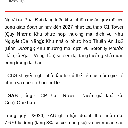
hơi" 50%
Ngoài ra, Phát Đạt đang triển khai nhiều dự án quy mô lớn
trong giao đoạn từ nay đến 2027 như: tòa tháp Q1 Tower
(Quy Nhơn); Khu phức hợp thương mại dịch vụ Như
Nguyệt (Đà Nẵng); Khu nhà ở phức hợp Thuận An 1&2
(Bình Dương); Khu thương mại dịch vụ Serenity Phước
Hải (Bà Rịa – Vũng Tàu) sẽ đem lại tăng trưởng khả quan
trong trung dài hạn.
TCBS khuyến nghị nhà đầu tư có thể tiếp tục nắm giữ cổ
phiếu và chờ cơ hội chốt lời.
-
SAB
(Tổng CTCP Bia – Rượu – Nước giải khát Sài
Gòn): Chờ bán.
Trong quý III/2024, SAB ghi nhận doanh thu thuần đạt
7.670 tỷ đồng (tăng 3% so với cùng kỳ) và lợi nhuận sau