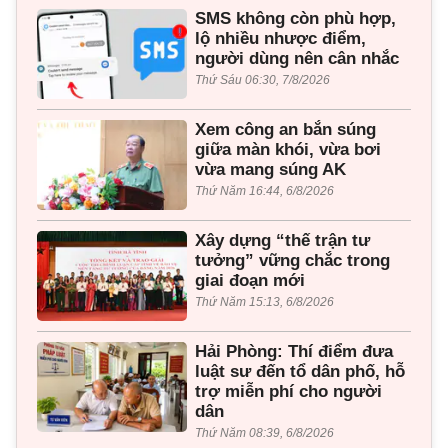
SMS không còn phù hợp,
lộ nhiều nhược điểm,
người dùng nên cân nhắc
Thứ Sáu 06:30, 7/8/2026
Xem công an bắn súng
giữa màn khói, vừa bơi
vừa mang súng AK
Thứ Năm 16:44, 6/8/2026
Xây dựng “thế trận tư
tưởng” vững chắc trong
giai đoạn mới
Thứ Năm 15:13, 6/8/2026
Hải Phòng: Thí điểm đưa
luật sư đến tổ dân phố, hỗ
trợ miễn phí cho người
dân
Thứ Năm 08:39, 6/8/2026