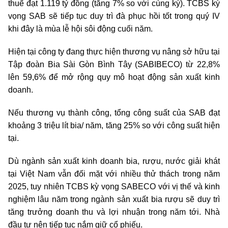
thuế đạt 1.119 tỷ đồng (tăng 7% so với cùng kỳ). TCBS kỳ
vọng SAB sẽ tiếp tục duy trì đà phục hồi tốt trong quý IV
khi đây là mùa lễ hội sôi động cuối năm.
Hiện tại công ty đang thực hiện thương vụ nâng sở hữu tại
Tập đoàn Bia Sài Gòn Bình Tây (SABIBECO) từ 22,8%
lên 59,6% để mở rộng quy mô hoạt động sản xuất kinh
doanh.
Nếu thương vụ thành công, tổng công suất của SAB đạt
khoảng 3 triệu lít bia/ năm, tăng 25% so với công suất hiện
tại.
Dù ngành sản xuất kinh doanh bia, rượu, nước giải khát
tại Việt Nam vẫn đối mặt với nhiều thử thách trong năm
2025, tuy nhiên TCBS kỳ vọng SABECO với vị thế và kinh
nghiệm lâu năm trong ngành sản xuất bia rượu sẽ duy trì
tăng trưởng doanh thu và lợi nhuận trong năm tới. Nhà
đầu tư nên tiếp tục nắm giữ cổ phiếu.