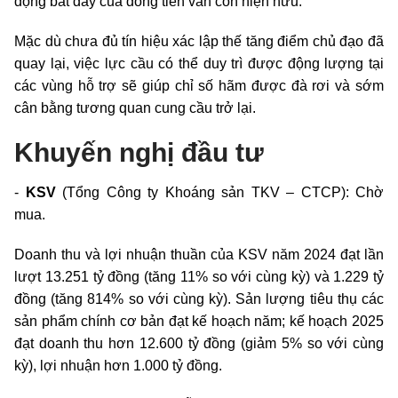
động bắt đáy của dòng tiền vẫn còn hiện hữu.
Mặc dù chưa đủ tín hiệu xác lập thế tăng điểm chủ đạo đã
quay lại, việc lực cầu có thể duy trì được động lượng tại
các vùng hỗ trợ sẽ giúp chỉ số hãm được đà rơi và sớm
cân bằng tương quan cung cầu trở lại.
Khuyến nghị đầu tư
-
KSV
(Tổng Công ty Khoáng sản TKV – CTCP): Chờ
mua.
Doanh thu và lợi nhuận thuần của KSV năm 2024 đạt lần
lượt 13.251 tỷ đồng (tăng 11% so với cùng kỳ) và 1.229 tỷ
đồng (tăng 814% so với cùng kỳ). Sản lượng tiêu thụ các
sản phẩm chính cơ bản đạt kế hoạch năm; kế hoạch 2025
đạt doanh thu hơn 12.600 tỷ đồng (giảm 5% so với cùng
kỳ), lợi nhuận hơn 1.000 tỷ đồng.