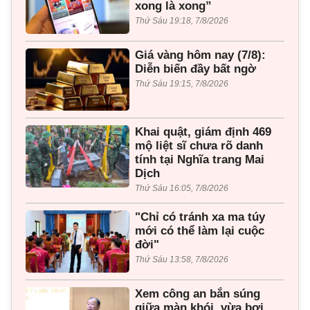
xong là xong”
Thứ Sáu 19:18, 7/8/2026
Giá vàng hôm nay (7/8):
Diễn biến đầy bất ngờ
Thứ Sáu 19:15, 7/8/2026
Khai quật, giám định 469
mộ liệt sĩ chưa rõ danh
tính tại Nghĩa trang Mai
Dịch
Thứ Sáu 16:05, 7/8/2026
"Chỉ có tránh xa ma túy
mới có thể làm lại cuộc
đời"
Thứ Sáu 13:58, 7/8/2026
Xem công an bắn súng
giữa màn khói, vừa bơi