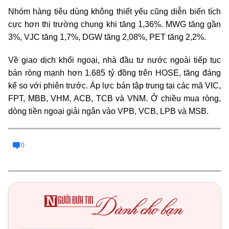
Nhóm hàng tiêu dùng không thiết yếu cũng diễn biến tích
cực hơn thị trường chung khi tăng 1,36%. MWG tăng gần
3%, VJC tăng 1,7%, DGW tăng 2,08%, PET tăng 2,2%.
Về giao dịch khối ngoại, nhà đầu tư nước ngoài tiếp tục
bán ròng mạnh hơn 1.685 tỷ đồng trên HOSE, tăng đáng
kể so với phiên trước. Áp lực bán tập trung tại các mã VIC,
FPT, MBB, VHM, ACB, TCB và VNM. Ở chiều mua ròng,
dòng tiền ngoại giải ngân vào VPB, VCB, LPB và MSB.
0