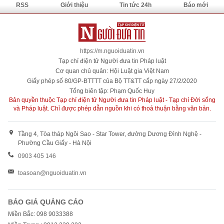
RSS
Giới thiệu
Tin tức 24h
Báo mới
https://m.nguoiduatin.vn
Tạp chí điện tử Người đưa tin Pháp luật
Cơ quan chủ quản: Hội Luật gia Việt Nam
Giấy phép số 80/GP-BTTTT của Bộ TT&TT cấp ngày 27/2/2020
Tổng biên tập: Phạm Quốc Huy
Bản quyền thuộc Tạp chí điện tử Người đưa tin Pháp luật - Tạp chí Đời sống
và Pháp luật. Chỉ được phép dẫn nguồn khi có thoả thuận bằng văn bản.
Tầng 4, Tòa tháp Ngôi Sao - Star Tower, đường Dương Đình Nghệ -
Phường Cầu Giấy - Hà Nội
0903 405 146
toasoan@nguoiduatin.vn
BÁO GIÁ QUẢNG CÁO
Miền Bắc: 098 9033388