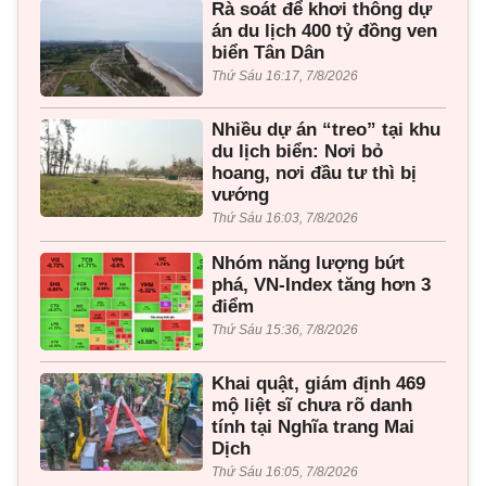
Rà soát để khơi thông dự
án du lịch 400 tỷ đồng ven
biển Tân Dân
Thứ Sáu 16:17, 7/8/2026
Nhiều dự án “treo” tại khu
du lịch biển: Nơi bỏ
hoang, nơi đầu tư thì bị
vướng
Thứ Sáu 16:03, 7/8/2026
Nhóm năng lượng bứt
phá, VN-Index tăng hơn 3
điểm
Thứ Sáu 15:36, 7/8/2026
Khai quật, giám định 469
mộ liệt sĩ chưa rõ danh
tính tại Nghĩa trang Mai
Dịch
Thứ Sáu 16:05, 7/8/2026