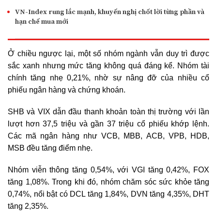
VN-Index rung lắc mạnh, khuyến nghị chốt lời từng phần và
hạn chế mua mới
Ở chiều ngược lại, một số nhóm ngành vẫn duy trì được
sắc xanh nhưng mức tăng không quá đáng kể. Nhóm tài
chính tăng nhẹ 0,21%, nhờ sự nâng đỡ của nhiều cổ
phiếu ngân hàng và chứng khoán.
SHB và VIX dẫn đầu thanh khoản toàn thị trường với lần
lượt hơn 37,5 triệu và gần 37 triệu cổ phiếu khớp lệnh.
Các mã ngân hàng như VCB, MBB, ACB, VPB, HDB,
MSB đều tăng điểm nhẹ.
Nhóm viễn thông tăng 0,54%, với VGI tăng 0,42%, FOX
tăng 1,08%. Trong khi đó, nhóm chăm sóc sức khỏe tăng
0,74%, nổi bật có DCL tăng 1,84%, DVN tăng 4,35%, DHT
tăng 2,35%.