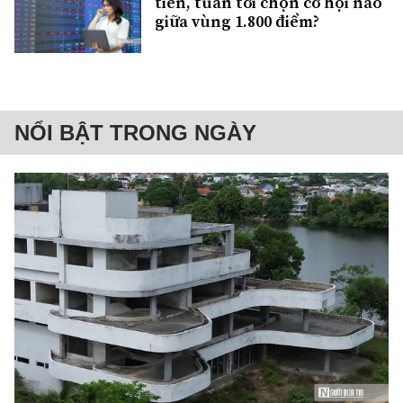
tiền, tuần tới chọn cơ hội nào
giữa vùng 1.800 điểm?
NỔI BẬT TRONG NGÀY