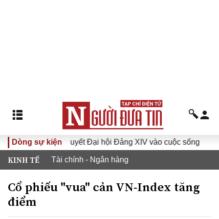
Đưa Nghị quyết Đại hội Đảng XIV vào cuộc sống
Dòng sự kiện
Hướng 
KINH TẾ
Tài chính - Ngân hàng
Cổ phiếu "vua" cản VN-Index tăng
điểm