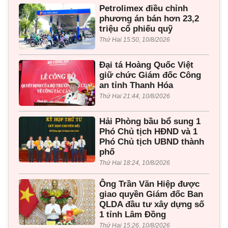
Petrolimex điều chỉnh
phương án bán hơn 23,2
triệu cổ phiếu quỹ
Thứ Hai 15:50, 10/8/2026
Đại tá Hoàng Quốc Việt
giữ chức Giám đốc Công
an tỉnh Thanh Hóa
Thứ Hai 21:44, 10/8/2026
Hải Phòng bầu bổ sung 1
Phó Chủ tịch HĐND và 1
Phó Chủ tịch UBND thành
phố
Thứ Hai 18:24, 10/8/2026
Ông Trần Văn Hiệp được
giao quyền Giám đốc Ban
QLDA đầu tư xây dựng số
1 tỉnh Lâm Đồng
Thứ Hai 15:26, 10/8/2026