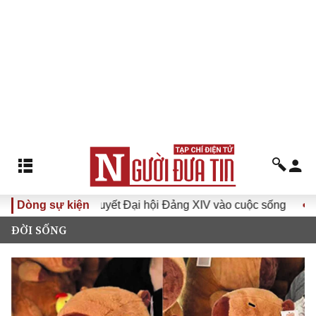
uyết Đại hội Đảng XIV vào cuộc sống
Dòng sự kiện
Hướng tới Đại hội đ
ĐỜI SỐNG