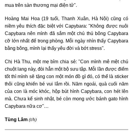
mua trên sàn thương mại điện tử".
Hoàng Mai Hoa (19 tuổi, Thanh Xuân, Hà Nội) cũng có
niềm yêu thích đặc biệt với Capybara: "Không được nuôi
Capybara nên mình đã sắm một chú thú bông Capybara
cỡ lớn nhất để trong phòng. Mỗi ngày nhìn thấy Capybara
bằng bông, mình lại thấy yêu đời và bớt stress".
Chị Hà Thu, một mẹ bỉm chia sẻ: "Con mình mê mệt chú
chuột lang này, đòi hẳn một bộ sưu tập. Mỗi lần được điểm
tốt thì mình sẽ tặng con một món đồ gì đó, có thể là sticker
thôi cũng khiến bé vui lắm rồi. Năm ngoái, quà cuối năm
của con là móc khóc, hộp bút hình Capybara, con hét lên
mà. Chưa kể sinh nhật, bé còn mong ước bánh gato hình
Capybara nữa cơ"…
(t/h)
Tùng Lâm