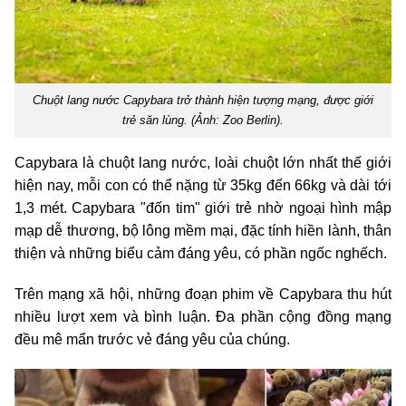
Chuột lang nước Capybara trở thành hiện tượng mạng, được giới
trẻ săn lùng. (Ảnh: Zoo Berlin).
Capybara là chuột lang nước, loài chuột lớn nhất thế giới
hiện nay, mỗi con có thể nặng từ 35kg đến 66kg và dài tới
1,3 mét. Capybara "đốn tim" giới trẻ nhờ ngoại hình mập
mạp dễ thương, bộ lông mềm mại, đặc tính hiền lành, thân
thiện và những biểu cảm đáng yêu, có phần ngốc nghếch.
Trên mạng xã hội, những đoạn phim về Capybara thu hút
nhiều lượt xem và bình luận. Đa phần cộng đồng mạng
đều mê mẩn trước vẻ đáng yêu của chúng.