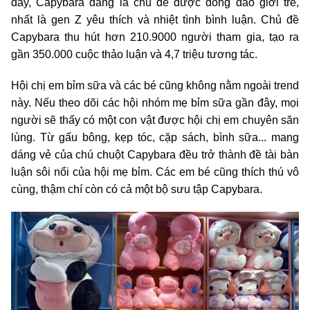
đây, Capybara đang là chủ đề được đông đảo giới trẻ,
nhất là gen Z yêu thích và nhiệt tình bình luận. Chủ đề
Capybara thu hút hơn 210.9000 người tham gia, tạo ra
gần 350.000 cuộc thảo luận và 4,7 triệu tương tác.
Hội chị em bỉm sữa và các bé cũng không nằm ngoài trend
này. Nếu theo dõi các hội nhóm mẹ bỉm sữa gần đây, mọi
người sẽ thấy có một con vật được hội chị em chuyên săn
lùng. Từ gấu bông, kẹp tóc, cặp sách, bình sữa... mang
dáng vẻ của chú chuột Capybara đều trở thành đề tài bàn
luận sôi nổi của hội mẹ bỉm. Các em bé cũng thích thú vô
cùng, thậm chí còn có cả một bộ sưu tập Capybara.