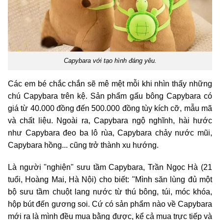
Capybara với tạo hình đáng yêu.
Các em bé chắc chắn sẽ mê mệt mỗi khi nhìn thấy những
chú Capybara trên kệ. Sản phẩm gấu bông Capybara có
giá từ 40.000 đồng đến 500.000 đồng tùy kích cỡ, mẫu mã
và chất liệu. Ngoài ra, Capybara ngộ nghĩnh, hài hước
như Capybara đeo ba lô rùa, Capybara chảy nước mũi,
Capybara hồng... cũng trở thành xu hướng.
Là người "nghiện" sưu tầm Capybara, Trần Ngọc Hà (21
tuổi, Hoàng Mai, Hà Nội) cho biết: "Mình săn lùng đủ một
bộ sưu tầm chuột lang nước từ thú bông, túi, móc khóa,
hộp bút đến gương soi. Cứ có sản phẩm nào về Capybara
mới ra là mình đều mua bằng được, kể cả mua trực tiếp và