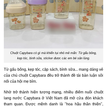
Chuột Capybara có gì mà khiến tụi nhỏ mê mẩn: Từ gấu bông,
kẹp tóc, bình sữa, sticker được các em bé săn lùng.
Từ gấu bông, kẹp tóc, cặp sách, bình sữa... mang dáng vẻ
của chú chuột Capybara đều trở thành đề tài bàn luận sôi
nổi của hội mẹ bỉm.
Nhờ trở thành hiện tượng mạng, nhiều điểm nuôi chuột
lang nước Capybara ở Việt Nam đã mở cửa đón khách
tham quan. Được mệnh danh là "hoa hậu thân thiện",