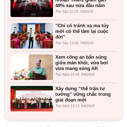
49% sau nửa đầu năm
Thứ Sáu 11:29, 7/8/2026
"Chỉ có tránh xa ma túy
mới có thể làm lại cuộc
đời"
Thứ Sáu 13:58, 7/8/2026
Xem công an bắn súng
giữa màn khói, vừa bơi
vừa mang súng AK
Thứ Năm 16:44, 6/8/2026
Xây dựng “thế trận tư
tưởng” vững chắc trong
giai đoạn mới
Thứ Năm 15:13, 6/8/2026