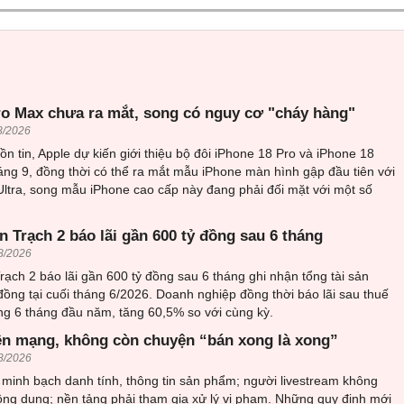
ro Max chưa ra mắt, song có nguy cơ "cháy hàng"
8/2026
n tin, Apple dự kiến giới thiệu bộ đôi iPhone 18 Pro và iPhone 18
ng 9, đồng thời có thể ra mắt mẫu iPhone màn hình gập đầu tiên với
Ultra, song mẫu iPhone cao cấp này đang phải đối mặt với một số
 Trạch 2 báo lãi gần 600 tỷ đồng sau 6 tháng
8/2026
ạch 2 báo lãi gần 600 tỷ đồng sau 6 tháng ghi nhận tổng tài sản
đồng tại cuối tháng 6/2026. Doanh nghiệp đồng thời báo lãi sau thuế
ng 6 tháng đầu năm, tăng 60,5% so với cùng kỳ.
ên mạng, không còn chuyện “bán xong là xong”
8/2026
minh bạch danh tính, thông tin sản phẩm; người livestream không
ông dụng; nền tảng phải tham gia xử lý vi phạm. Những quy định mới