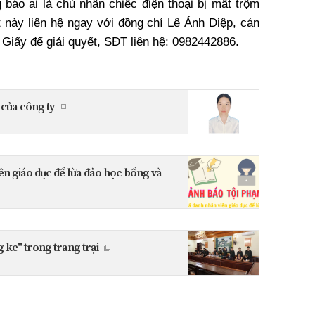
áo ai là chủ nhân chiếc điện thoại bị mất trộm
t này liên hệ ngay với đồng chí Lê Ánh Diệp, cán
Giấy để giải quyết, SĐT liên hệ: 0982442886.
 của công ty
ên giáo dục để lừa đảo học bổng và
 ke" trong trang trại