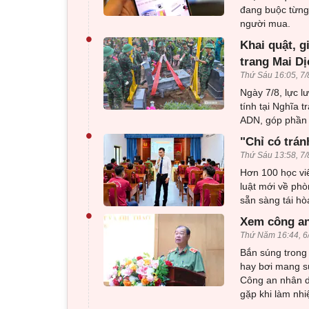
đang buộc từng 
người mua.
•
Khai quật, g
trang Mai Dị
Thứ Sáu 16:05, 7/
Ngày 7/8, lực l
tính tại Nghĩa 
ADN, góp phần x
•
"Chỉ có trán
Thứ Sáu 13:58, 7/
Hơn 100 học viê
luật mới về phò
sẵn sàng tái h
•
Xem công an
Thứ Năm 16:44, 6
Bắn súng trong 
hay bơi mang sú
Công an nhân d
gặp khi làm nhi