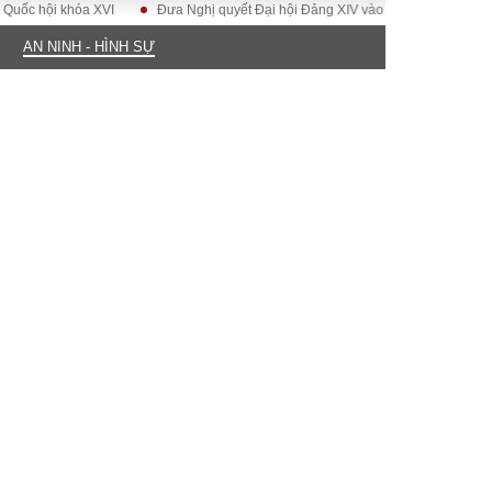
ội khóa XVI
Đưa Nghị quyết Đại hội Đảng XIV vào cuộc sống
Hướng t
AN NINH - HÌNH SỰ
ĐỜI SỐNG
Gia đình
Sức khỏe
Cần biết
g
Cộng đồng mạng
 – Đô thị