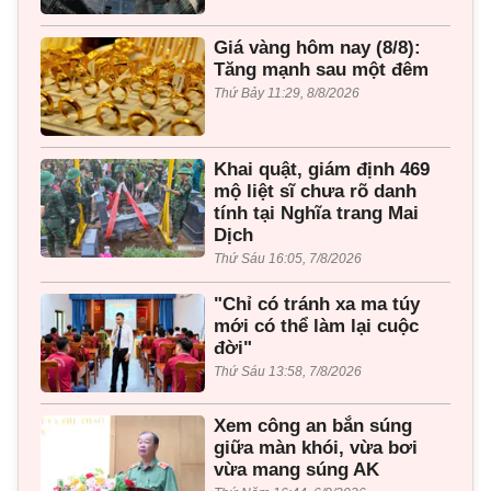
Giá vàng hôm nay (8/8):
Tăng mạnh sau một đêm
Thứ Bảy 11:29, 8/8/2026
Khai quật, giám định 469
mộ liệt sĩ chưa rõ danh
tính tại Nghĩa trang Mai
Dịch
Thứ Sáu 16:05, 7/8/2026
"Chỉ có tránh xa ma túy
mới có thể làm lại cuộc
đời"
Thứ Sáu 13:58, 7/8/2026
Xem công an bắn súng
giữa màn khói, vừa bơi
vừa mang súng AK