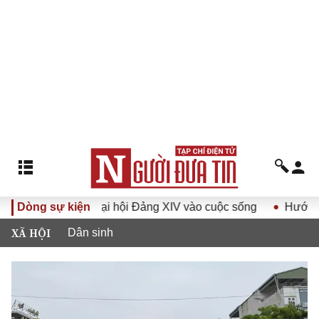
Nghị quyết Đại hội Đảng XIV vào cuộc sống
Dòng sự kiện
Hướng tới Đại
XÃ HỘI
Dân sinh