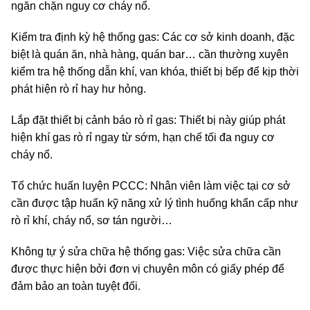
ngăn chặn nguy cơ cháy nổ.
Kiểm tra định kỳ hệ thống gas: Các cơ sở kinh doanh, đặc
biệt là quán ăn, nhà hàng, quán bar… cần thường xuyên
kiểm tra hệ thống dẫn khí, van khóa, thiết bị bếp để kịp thời
phát hiện rò rỉ hay hư hỏng.
Lắp đặt thiết bị cảnh báo rò rỉ gas: Thiết bị này giúp phát
hiện khí gas rò rỉ ngay từ sớm, hạn chế tối đa nguy cơ
cháy nổ.
Tổ chức huấn luyện PCCC: Nhân viên làm việc tại cơ sở
cần được tập huấn kỹ năng xử lý tình huống khẩn cấp như
rò rỉ khí, cháy nổ, sơ tán người…
Không tự ý sửa chữa hệ thống gas: Việc sửa chữa cần
được thực hiện bởi đơn vị chuyên môn có giấy phép để
đảm bảo an toàn tuyệt đối.