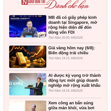
MB đã có giấy phép kinh
doanh tại Singapore, mở
rộng hiện diện để đón
dòng vốn FDI
Thứ Năm 20:00, 6/8/2026
Giá vàng hôm nay (6/8):
Biến động trái chiều
Thứ Năm 19:15, 6/8/2026
AI được kỳ vọng trở thành
động lực mới giúp doanh
nghiệp mở rộng xuất khẩu
Thứ Năm 18:16, 6/8/2026
Xem công an bắn súng
giữa màn khói, vừa bơi