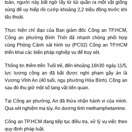
toán, người này bất ngờ lấy từ túi quần ra một vật giống
súng để uy hiếp rồi cướp khoảng 2,2 triệu đồng trước khi
tẩu thoát.
Thực hiện chỉ đạo của Ban giám đốc Công an TP.HCM,
Công an phường Bình Thới đã nhanh chóng phối hợp
cùng Phòng Cảnh sát hình sự (PC02) Công an TP.HCM
triển khai các biện pháp nghiệp vụ để truy xét.
Thông tin thêm trên Tuổi trẻ, đến khoảng 16h30 ngày 11/5,
lực lượng công an đã bắt được nghi phạm gây án là
Vương Vĩnh An (40 tuổi, ngụ phường Hòa Bình). Công an
sau đó thu giữ một số tang vật liên quan.
Tại Công an phường, An đã thừa nhận hành vi của mình.
Qua xét nghiệm ma túy, An dương tính methamphetamine.
Công an TP.HCM đang tiếp tục điều tra, xử lý vụ việc theo
quy định pháp luật.