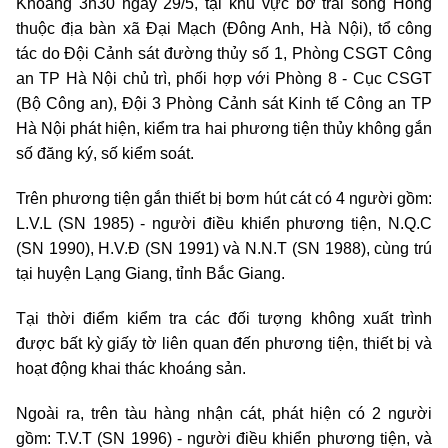
Khoảng 3h30 ngày 29/5, tại khu vực bờ trái sông Hồng
thuộc địa bàn xã Đại Mạch (Đông Anh, Hà Nội), tổ công
tác do Đội Cảnh sát đường thủy số 1, Phòng CSGT Công
an TP Hà Nội chủ trì, phối hợp với Phòng 8 - Cục CSGT
(Bộ Công an), Đội 3 Phòng Cảnh sát Kinh tế Công an TP
Hà Nội phát hiện, kiểm tra hai phương tiện thủy không gắn
số đăng ký, số kiểm soát.
Trên phương tiện gắn thiết bị bơm hút cát có 4 người gồm:
L.V.L (SN 1985) - người điều khiển phương tiện, N.Q.C
(SN 1990), H.V.Đ (SN 1991) và N.N.T (SN 1988), cùng trú
tại huyện Lạng Giang, tỉnh Bắc Giang.
Tại thời điểm kiểm tra các đối tượng không xuất trình
được bất kỳ giấy tờ liên quan đến phương tiện, thiết bị và
hoạt động khai thác khoáng sản.
Ngoài ra, trên tàu hàng nhận cát, phát hiện có 2 người
gồm: T.V.T (SN 1996) - người điều khiển phương tiện, và