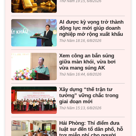
Thứ Năm 19:15, 6/8/2026
AI được kỳ vọng trở thành
động lực mới giúp doanh
nghiệp mở rộng xuất khẩu
Thứ Năm 18:16, 6/8/2026
Xem công an bắn súng
giữa màn khói, vừa bơi
vừa mang súng AK
Thứ Năm 16:44, 6/8/2026
Xây dựng “thế trận tư
tưởng” vững chắc trong
giai đoạn mới
Thứ Năm 15:13, 6/8/2026
Hải Phòng: Thí điểm đưa
luật sư đến tổ dân phố, hỗ
trợ miễn phí cho người