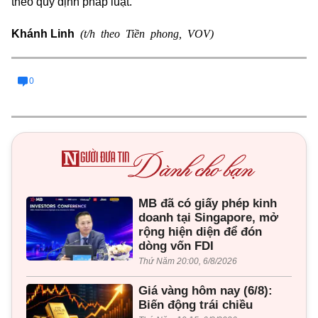
theo quy định pháp luật.
(t/h theo Tiền phong, VOV)
Khánh Linh
0
MB đã có giấy phép kinh
doanh tại Singapore, mở
rộng hiện diện để đón
dòng vốn FDI
Thứ Năm 20:00, 6/8/2026
Giá vàng hôm nay (6/8):
Biến động trái chiều