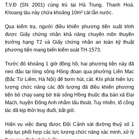
T.V.Đ (SN 2001) cùng trú tại Hà Trung, Thanh Hoá.
Khoang tàu này chứa khoảng 10m³ cát lẫn nước.
Qua kiểm tra, người điều khiển phương tiện xuất trình
được Giấy chứng nhận khả năng chuyên môn thuyền
trưởng hạng T2 và Giấy chứng nhận an toàn kỹ thuật
phương tiện mang biển kiểm soát TH-1573.
Trước đó khoảng 1 giờ đồng hồ, hai phương tiện này đã
neo đậu tại lòng sông Hồng đoạn qua phường Liên Mạc
(Bắc Từ Liêm, Hà Nội) để bơm hút, cát. Khi phát hiện lực
lượng chức năng các đối tượng đã điều khiển phương
tiện bỏ chạy sang bờ trái sông Hồng thuộc địa bàn xã Đại
Mạch, huyện Đông Anh nhằm tẩu thoát. Tuy nhiên, tổ công
tác đã kịp thời truy đuổi, bắt giữ.
Hiện vụ việc đang được Đội Cảnh sát đường thuỷ số 1
tiếp tục phối hợp các lực lượng chức năng xác minh, xử lý