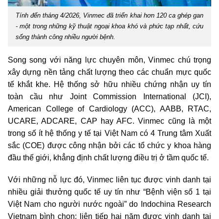
Tính đến tháng 4/2026, Vinmec đã triển khai hơn 120 ca ghép gan
- một trong những kỹ thuật ngoại khoa khó và phức tạp nhất, cứu
sống thành công nhiều người bệnh.
Song song với năng lực chuyên môn, Vinmec chú trọng
xây dựng nền tảng chất lượng theo các chuẩn mực quốc
tế khắt khe. Hệ thống sở hữu nhiều chứng nhận uy tín
toàn cầu như Joint Commission International (JCI),
American College of Cardiology (ACC), AABB, RTAC,
UCARE, ADCARE, CAP hay AFC. Vinmec cũng là một
trong số ít hệ thống y tế tại Việt Nam có 4 Trung tâm Xuất
sắc (COE) được công nhận bởi các tổ chức y khoa hàng
đầu thế giới, khẳng định chất lượng điều trị ở tầm quốc tế.
Với những nỗ lực đó, Vinmec liên tục được vinh danh tại
nhiều giải thưởng quốc tế uy tín như “Bệnh viện số 1 tại
Việt Nam cho người nước ngoài” do Indochina Research
Vietnam bình chọn; liên tiếp hai năm được vinh danh tại