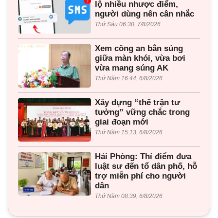
lộ nhiều nhược điểm,
người dùng nên cân nhắc
Thứ Sáu 06:30, 7/8/2026
Xem công an bắn súng
giữa màn khói, vừa bơi
vừa mang súng AK
Thứ Năm 16:44, 6/8/2026
Xây dựng “thế trận tư
tưởng” vững chắc trong
giai đoạn mới
Thứ Năm 15:13, 6/8/2026
Hải Phòng: Thí điểm đưa
luật sư đến tổ dân phố, hỗ
trợ miễn phí cho người
dân
Thứ Năm 08:39, 6/8/2026