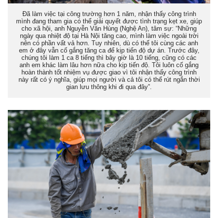
Đã làm việc tại công trường hơn 1 năm, nhận thấy công trình
mình đang tham gia có thể giải quyết được tình trạng kẹt xe, giúp
cho xã hội, anh Nguyễn Văn Hùng (Nghệ An), tâm sự: “Những
ngày qua nhiệt độ tại Hà Nội tăng cao, mình làm việc ngoài trời
nên có phần vất vả hơn. Tuy nhiên, dù có thế tôi cùng các anh
em ở đây vẫn cố gắng tăng ca để kịp tiến độ dự án. Trước đây,
chúng tôi làm 1 ca 8 tiếng thì bây giờ là 10 tiếng, cũng có các
anh em khác làm lâu hơn nữa cho kịp tiến độ. Tôi luôn cố gắng
hoàn thành tốt nhiệm vụ được giao vì tôi nhận thấy công trình
này rất có ý nghĩa, giúp mọi người và cả tôi có thể rút ngắn thời
gian lưu thông khi đi qua đây”.