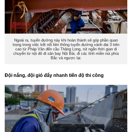
Ngoài ra, tuyến đường này khi hoàn thành sẽ góp phần quan
trọng trong việc kết nối liên thông tuyến đường vành đai 3 trên
cao từ Pháp Vân đến cầu Thăng Long, rút ngắn thời gian di
chuyển từ nội đô đi sân bay Nội Bài, đi các tỉnh miền núi phía
Bắc và ngược lại.
Đội nắng, đội gió đẩy nhanh tiến độ thi công