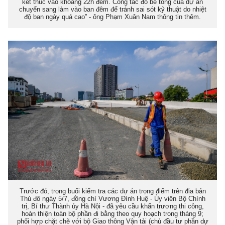
kết thúc vào khoảng 22h đêm. Công tác đổ bê tông của dự án
chuyển sang làm vào ban đêm để tránh sai sót kỹ thuật do nhiệt
độ ban ngày quá cao” - ông Phạm Xuân Nam thông tin thêm.
Trước đó, trong buổi kiểm tra các dự án trọng điểm trên địa bản
Thủ đô ngày 5/7, đồng chí Vương Đình Huệ - Ủy viên Bộ Chính
trị, Bí thư Thành ủy Hà Nội - đã yêu cầu khẩn trương thi công,
hoàn thiện toàn bộ phần đi bằng theo quy hoạch trong tháng 9;
phối hợp chặt chẽ với bộ Giao thông Vận tải (chủ đầu tư phần dự