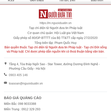
RSS
Giới thiệu
Tin tức 24h
Báo mới
https://m.nguoiduatin.vn
Tạp chí điện tử Người đưa tin Pháp luật
Cơ quan chủ quản: Hội Luật gia Việt Nam
Giấy phép số 80/GP-BTTTT của Bộ TT&TT cấp ngày 27/2/2020
Tổng biên tập: Phạm Quốc Huy
Bản quyền thuộc Tạp chí điện tử Người đưa tin Pháp luật - Tạp chí Đời sống
và Pháp luật. Chỉ được phép dẫn nguồn khi có thoả thuận bằng văn bản.
Tầng 4, Tòa tháp Ngôi Sao - Star Tower, đường Dương Đình Nghệ -
Phường Cầu Giấy - Hà Nội
0903 405 146
toasoan@nguoiduatin.vn
BÁO GIÁ QUẢNG CÁO
Miền Bắc: 098 9033388
Miền Trung : 0912 329 293