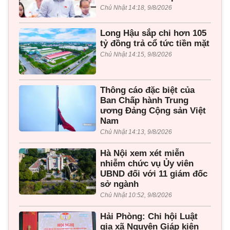
Chủ Nhật 14:18, 9/8/2026
Long Hậu sắp chi hơn 105
tỷ đồng trả cổ tức tiền mặt
Chủ Nhật 14:15, 9/8/2026
Thông cáo đặc biệt của
Ban Chấp hành Trung
ương Đảng Cộng sản Việt
Nam
Chủ Nhật 14:13, 9/8/2026
Hà Nội xem xét miễn
nhiễm chức vụ Ủy viên
UBND đối với 11 giám đốc
sở ngành
Chủ Nhật 10:52, 9/8/2026
Hải Phòng: Chi hội Luật
gia xã Nguyên Giáp kiện