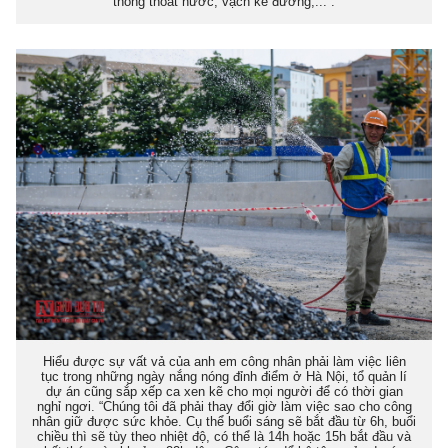
thống thoát nước, vạch kẻ đường,...”.
Hiểu được sự vất vả của anh em công nhân phải làm việc liên
tục trong những ngày nắng nóng đỉnh điểm ở Hà Nội, tổ quản lí
dự án cũng sắp xếp ca xen kẽ cho mọi người để có thời gian
nghỉ ngơi. “Chúng tôi đã phải thay đổi giờ làm việc sao cho công
nhân giữ được sức khỏe. Cụ thể buổi sáng sẽ bắt đầu từ 6h, buổi
chiều thì sẽ tùy theo nhiệt độ, có thể là 14h hoặc 15h bắt đầu và