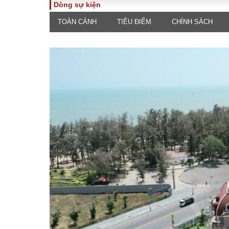
Dòng sự kiện
TOÀN CẢNH
TIÊU ĐIỂM
CHÍNH SÁCH
TOÀN CẢNH
PHÁP 
Tiêu điểm
Dòng ch
luật
Chính sách
Góc nhìn 
Sự kiện
Hồ sơ đi
Đối thoại
Tiếng nó
Thế giới
An ninh 
ĐA CHIỀU
INFOC
Quan điểm