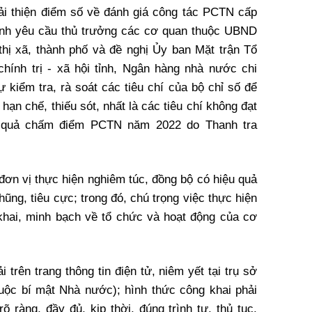
i thiện điểm số về đánh giá công tác PCTN cấp
nh yêu cầu thủ trưởng các cơ quan thuộc UBND
ị xã, thành phố và đề nghị Ủy ban Mặt trận Tổ
ính trị - xã hội tỉnh, Ngân hàng nhà nước chi
kiểm tra, rà soát các tiêu chí của bộ chỉ số để
̣n chế, thiếu sót, nhất là các tiêu chí không đạt
ết quả chấm điểm PCTN năm 2022 do Thanh tra
vị thực hiện nghiêm túc, đồng bộ có hiệu quả
̃ng, tiêu cực; trong đó, chú trọng việc thực hiện
 khai, minh bạch về tổ chức và hoạt động của cơ
i trên trang thông tin điện tử, niêm yết tại trụ sở
uộc bí mật Nhà nước); hình thức công khai phải
 ràng, đầy đủ, kịp thời, đúng trình tự, thủ tục,