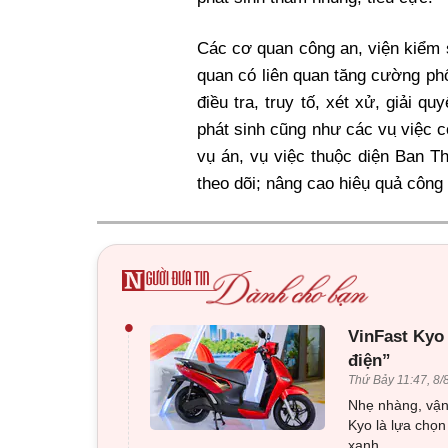
Các cơ quan công an, viện kiểm sa
quan có liên quan tăng cường phố
điều tra, truy tố, xét xử, giải 
phát sinh cũng như các vu ̣việc cò
vụ án, vụ việc thuộc diện Ban Th
theo dõi; nâng cao hiêụ quả công 
•
VinFast Kyo
điện”
Thứ Bảy 11:47, 8/
Nhẹ nhàng, vận 
Kyo là lựa chọn
xanh.