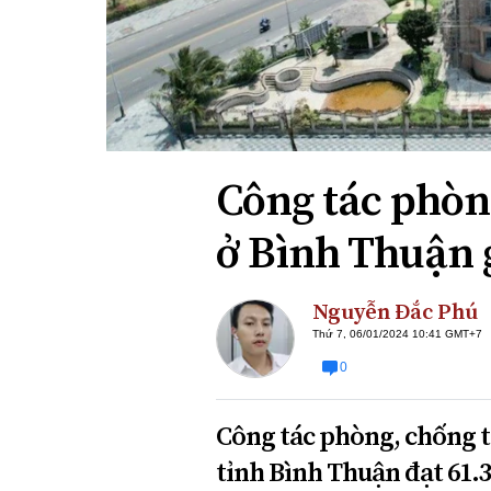
Xi nhan Trái Phải
Bạn đọc viết
Công tác phò
ở Bình Thuận 
Nguyễn Đắc Phú
Thứ 7, 06/01/2024 10:41 GMT+7
0
Công tác phòng, chốn
tỉnh Bình Thuận đạt 61.