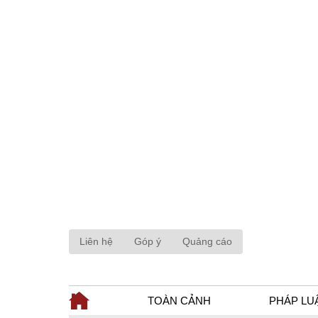
Liên hệ
Góp ý
Quảng cáo
TOÀN CẢNH
PHÁP LU