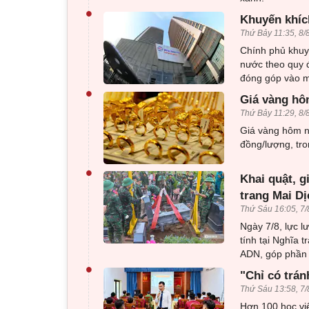
•
Khuyến khíc
Thứ Bảy 11:35, 8/
Chính phủ khuy
nước theo quy đ
đóng góp vào mụ
•
Giá vàng hô
Thứ Bảy 11:29, 8/
Giá vàng hôm na
đồng/lượng, tro
•
Khai quật, g
trang Mai Dị
Thứ Sáu 16:05, 7/
Ngày 7/8, lực l
tính tại Nghĩa 
ADN, góp phần x
•
"Chỉ có trán
Thứ Sáu 13:58, 7/
Hơn 100 học viê