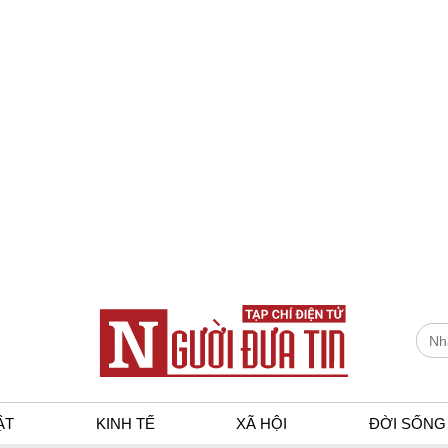
ẬT
KINH TẾ
XÃ HỘI
ĐỜI SỐNG