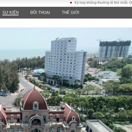
Kỳ họp không thường lệ thứ nhất, Quốc hội 
SỰ KIỆN
ĐỐI THOẠI
THẾ GIỚI
LUẬT
KINH TẾ
XÃ HỘI
ảy pháp
Bất động sản
Dân sinh
Tài chính - Ngân
Giáo dục
luật gia
hàng
Văn hoá
ều tra
Kinh tế vĩ mô
Môi trườn
i công dân
Hồ sơ doanh
Giao thông
nghiệp
- Hình sự
Xu hướng thị
trường
Tiêu dùng và dư
luận
Công nghệ
US