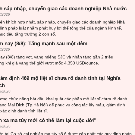
h sáp nhập, chuyển giao các doanh nghiệp Nhà nước
8/2026
ến khích hợp nhất, sáp nhập, chuyển giao các doanh nghiệp Nhà
ịnh pháp luật nhằm phát huy lợi thế tổng thể của ngành kinh tế,
c tiêu tăng trưởng 2 con số.
m nay (8/8): Tăng mạnh sau một đêm
8/2026
y (8/8) tăng vọt, vàng miếng SJC và nhẫn tăng gần 2 triệu
ng khi giá vàng thế giới vượt mốc 4.350 USD/ounce.
iám định 469 mộ liệt sĩ chưa rõ danh tính tại Nghĩa
ch
8/2026
ượng chức năng bắt đầu khai quật các phần mộ liệt sĩ chưa rõ danh
trang Mai Dịch (Tp.Hà Nội) để phục vụ công tác lấy mẫu, giám định
ác định danh tính liệt sĩ.
h xa ma túy mới có thể làm lại cuộc đời"
8/2026
n tại Cơ sở cai nghiện ma túy số 6 được cập nhật các quy định pháp