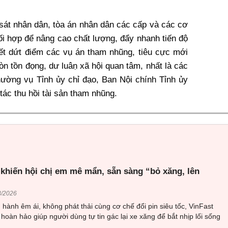
́t nhân dân, tòa án nhân dân các cấp và các cơ
i hợp để nâng cao chất lượng, đẩy nhanh tiến độ
quyết dứt điểm các vụ án tham nhũng, tiêu cực mới
n tồn đọng, dư luâṇ xã hội quan tâm, nhất là các
ường vụ Tỉnh ủy chỉ đạo, Ban Nội chính Tỉnh ủy
tác thu hồi tài sản tham nhũng.
 khiến hội chị em mê mẩn, sẵn sàng “bỏ xăng, lên
8/2026
hành êm ái, không phát thải cùng cơ chế đổi pin siêu tốc, VinFast
 hoàn hảo giúp người dùng tự tin gác lại xe xăng để bắt nhịp lối sống