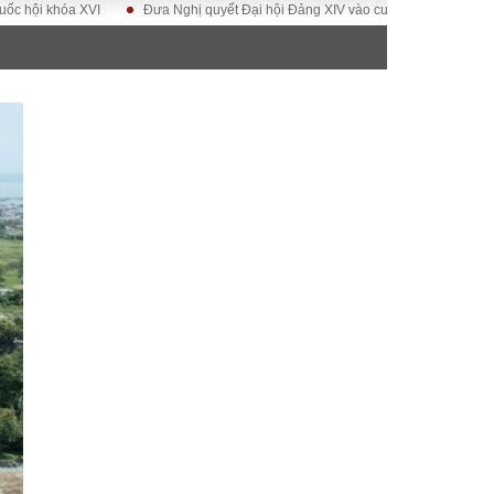
khóa XVI
Đưa Nghị quyết Đại hội Đảng XIV vào cuộc sống
Hướng tới Đ
ĐỜI SỐNG
Gia đình
Sức khỏe
Cần biết
g
Cộng đồng mạng
 – Đô thị