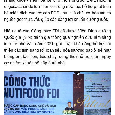
kháng khỏe - Tiêu hóa tốt" cho trẻ. Trong đó, 2'-FL HMO là
oligosaccharide tự nhiên có trong sữa mẹ, hỗ trợ phát triển
hệ miễn dịch của trẻ; còn FOS, Inulin là chất xơ hòa tan có
nguồn gốc thực vật, giúp cân bằng lợi khuẩn đường ruột.
Hiệu quả của Công thức FDI đã được Viện Dinh dưỡng
Quốc gia (NIN) đánh giá thông qua nghiên cứu lâm sàng
trên trẻ nhỏ vào năm 2021, ghi nhận khả năng hỗ trợ cải
thiện các tình trạng rối loạn tiêu hóa thường gặp ở trẻ như
biếng ăn, táo bón, tiêu chảy, đồng thời hỗ trợ giảm nguy
cơ nhiễm khuẩn hô hấp ở trẻ nhỏ.