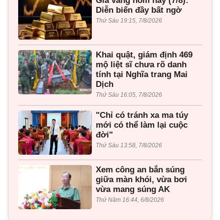
Giá vàng hôm nay (7/8):
Diễn biến đầy bất ngờ
Thứ Sáu 19:15, 7/8/2026
Khai quật, giám định 469
mộ liệt sĩ chưa rõ danh
tính tại Nghĩa trang Mai
Dịch
Thứ Sáu 16:05, 7/8/2026
"Chỉ có tránh xa ma túy
mới có thể làm lại cuộc
đời"
Thứ Sáu 13:58, 7/8/2026
Xem công an bắn súng
giữa màn khói, vừa bơi
vừa mang súng AK
Thứ Năm 16:44, 6/8/2026