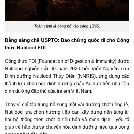
Toàn cảnh lễ công bố vào sáng 15/05.
Bằng sáng chế USPTO: Bảo chứng quốc tế cho Công
thức Nutifood FDI
Công thức FDI (Foundation of Digestion & Immunity) được
Nutifood nghiên cứu từ năm 2020 bởi Viện Nghiên cứu
Dinh dưỡng Nutifood Thụy Điển (NNRIS), ứng dụng các
thành tựu khoa học dinh dưỡng châu Âu dựa trên nhu cầu
dinh dưỡng đặc thù của trẻ em Việt Nam.
Thay vì chỉ tập trung bổ sung một vài dưỡng chất riêng lẻ,
Nutifood lựa chọn hướng tiếp cận xây dựng nền tảng từ
hai hệ thống then chốt là tiêu hóa và miễn dịch - yếu tố
giúp trẻ hấp thu và chuyển hóa dinh dưỡng hiệu quả trong