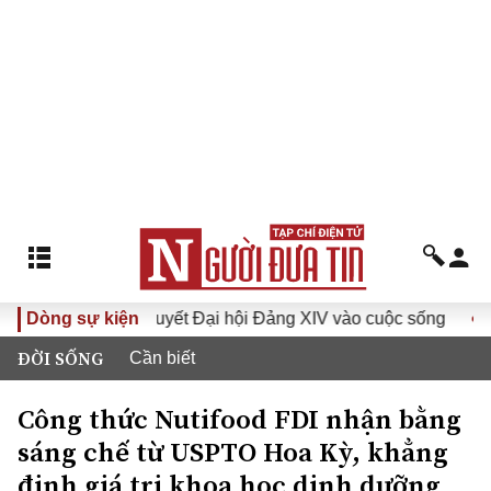
 Nghị quyết Đại hội Đảng XIV vào cuộc sống
Dòng sự kiện
Hướng tới Đ
ĐỜI SỐNG
Cần biết
Công thức Nutifood FDI nhận bằng
sáng chế từ USPTO Hoa Kỳ, khẳng
định giá trị khoa học dinh dưỡng