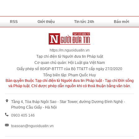
RSS
Giới thiệu
Tin tức 24h
Báo mới
https://m.nguoiduatin.vn
Tạp chí điện tử Người đưa tin Pháp luật
Cơ quan chủ quản: Hội Luật gia Việt Nam
Giấy phép số 80/GP-BTTTT của Bộ TT&TT cấp ngày 27/2/2020
Tổng biên tập: Phạm Quốc Huy
Bản quyền thuộc Tạp chí điện tử Người đưa tin Pháp luật - Tạp chí Đời sống
và Pháp luật. Chỉ được phép dẫn nguồn khi có thoả thuận bằng văn bản.
Tầng 4, Tòa tháp Ngôi Sao - Star Tower, đường Dương Đình Nghệ -
Phường Cầu Giấy - Hà Nội
0903 405 146
toasoan@nguoiduatin.vn