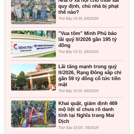
Nhà ở xã hội cho thuê sai
quy định, chủ nhà bị phạt
thế nào?
Thứ Bảy 19:36, 8/8/2026
"Vua tôm" Minh Phú báo
lãi quý II/2026 gần 195 tỷ
đồng
Thứ Bảy 19:31, 8/8/2026
Lãi tăng mạnh trong quý
II/2026, Rạng Đông sắp chi
gần 59 tỷ đồng cổ tức tiền
mặt
Thứ Bảy 16:50, 8/8/2026
Khai quật, giám định 469
mộ liệt sĩ chưa rõ danh
tính tại Nghĩa trang Mai
Dịch
Thứ Sáu 16:05, 7/8/2026